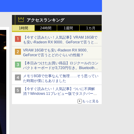
アクセスランキング
1時間
24時間
1週間
1カ月
【今すぐ読みたい！人気記事】VRAM 16GBで
も安いRadeon RX 9000、GeForceで言うとど
のぐらいの性能？ - PC Watch
VRAM 16GBでも安いRadeon RX 9000、
GeForceで言うとどのぐらいの性能？
【本日みつけたお買い得品】ロジクールのコン
パクトキーボードが3,720円引き。Bluetoothで3
台接続対応
メモリ8GBで仕事なんて無理……そう思ってい
た時期が僕にもありました
【今すぐ読みたい！人気記事】ついに不満解
消？Windows 11プレビュー版でタスクバーの
配置変更を徹底検証 - PC Watch
もっと見る