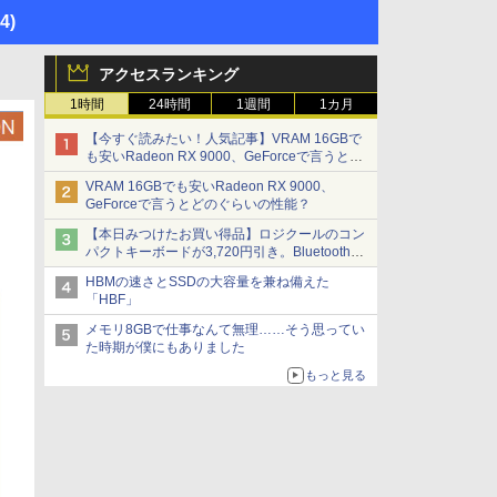
14)
アクセスランキング
1時間
24時間
1週間
1カ月
【今すぐ読みたい！人気記事】VRAM 16GBで
も安いRadeon RX 9000、GeForceで言うとど
のぐらいの性能？ - PC Watch
VRAM 16GBでも安いRadeon RX 9000、
GeForceで言うとどのぐらいの性能？
【本日みつけたお買い得品】ロジクールのコン
パクトキーボードが3,720円引き。Bluetoothで3
台接続対応
HBMの速さとSSDの大容量を兼ね備えた
「HBF」
メモリ8GBで仕事なんて無理……そう思ってい
た時期が僕にもありました
もっと見る