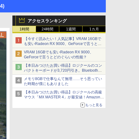
14)
アクセスランキング
1時間
24時間
1週間
1カ月
【今すぐ読みたい！人気記事】VRAM 16GBで
も安いRadeon RX 9000、GeForceで言うとど
のぐらいの性能？ - PC Watch
VRAM 16GBでも安いRadeon RX 9000、
GeForceで言うとどのぐらいの性能？
【本日みつけたお買い得品】ロジクールのコン
パクトキーボードが3,720円引き。Bluetoothで3
台接続対応
メモリ8GBで仕事なんて無理……そう思ってい
た時期が僕にもありました
【本日みつけたお買い得品】ロジクールの高級
マウス「MX MASTER 4」が最安値！Amazonで
3千円弱の割引
もっと見る