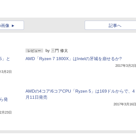
の画像
記事へ
by
三門 修太
レビュー
 5」と
AMD「Ryzen 7 1800X」はIntelの牙城を崩せるか?
2017年3月2
7年3月2日
AMDの4コア/6コアCPU「Ryzen 5」は169ドルからで、4
月11日発売
から発
2017年3月16
年2月23日