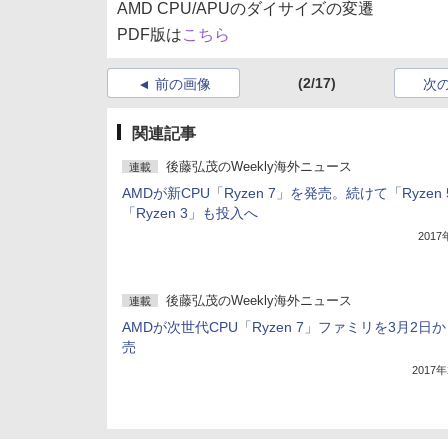
AMD CPU/APUのダイサイズの変遷
PDF版は
こちら
(2/17)
前の画像
次
関連記事
後藤弘茂のWeekly海外ニュース
連載
AMDが新CPU「Ryzen 7」を発売。続けて「Ryzen
「Ryzen 3」も投入へ
201
後藤弘茂のWeekly海外ニュース
連載
AMDが次世代CPU「Ryzen 7」ファミリを3月2日
売
2017