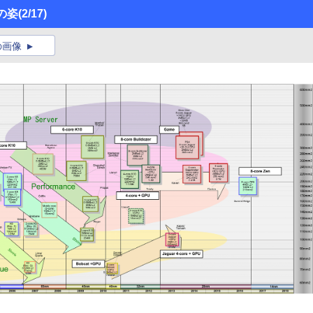
の姿
(2/17)
の画像