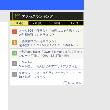
アクセスランキング
1時間
24時間
1週間
1カ月
メモリ8GBで仕事なんて無理……そう思ってい
た時期が僕にもありました
【西川和久の不定期コラム】
超小型11LにRTX 5080！ZOTAC「MAGNUS
ONE」最上位機の実力を探る
一部Fable 5超え「Qwen3.8-Max」8月12日ダウ
ンロード可能に！Qwen3.8-27Bも順次
【Mac Info】
Macが重い！犯人はどのアプリ？アクティビテ
ィモニタで突き止める
キオクシア、メモリ不足をフラッシュメモリで
補う拡張モジュール
もっと見る