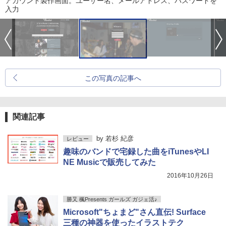
アカウント製作画面。ユーザー名、メールアドレス、パスワードを
入力
この写真の記事へ
関連記事
by
若杉 紀彦
レビュー
趣味のバンドで宅録した曲をiTunesやLI
NE Musicで販売してみた
2016年10月26日
勝又 楓Presents ガールズ ガジェ活♪
Microsoft"ちょまど"さん直伝! Surface
三種の神器を使ったイラストテク