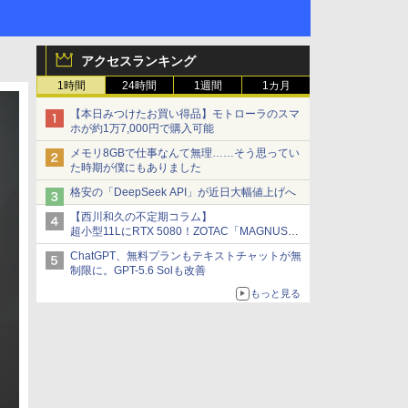
アクセスランキング
1時間
24時間
1週間
1カ月
【本日みつけたお買い得品】モトローラのスマ
ホが約1万7,000円で購入可能
メモリ8GBで仕事なんて無理……そう思ってい
た時期が僕にもありました
格安の「DeepSeek API」が近日大幅値上げへ
【西川和久の不定期コラム】
超小型11LにRTX 5080！ZOTAC「MAGNUS
ONE」最上位機の実力を探る
ChatGPT、無料プランもテキストチャットが無
制限に。GPT-5.6 Solも改善
もっと見る