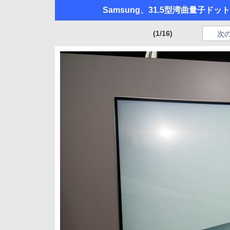
Samsung、31.5型湾曲量子ド
(1/16)
次