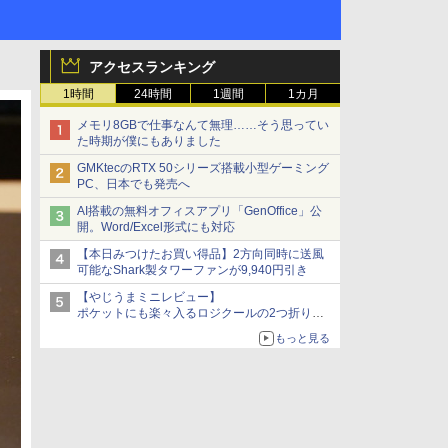
アクセスランキング
1時間
24時間
1週間
1カ月
メモリ8GBで仕事なんて無理……そう思ってい
た時期が僕にもありました
GMKtecのRTX 50シリーズ搭載小型ゲーミング
PC、日本でも発売へ
AI搭載の無料オフィスアプリ「GenOffice」公
開。Word/Excel形式にも対応
【本日みつけたお買い得品】2方向同時に送風
可能なShark製タワーファンが9,940円引き
【やじうまミニレビュー】
ポケットにも楽々入るロジクールの2つ折りマ
ウス「Mobi Fold」。その気になるギミックと
もっと見る
は？