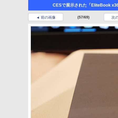
CESで展示された「EliteBook
(57/69)
前の画像
次