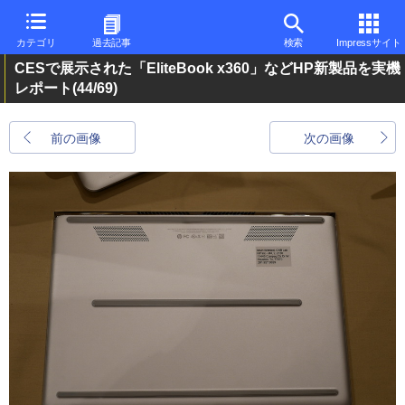
カテゴリ
過去記事
検索
Impressサイト
CESで展示された「EliteBook x360」などHP新製品を実機
レポート
(44/69)
前の画像
次の画像