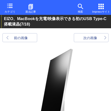
カテゴリ
過去記事
検索
Impressサイト
EIZO、MacBookを充電/映像表示できる初のUSB Type-C
搭載液晶
(7/18)
前の画像
次の画像