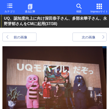
カテゴリ
過去記事
検索
Impressサイト
UQ、認知度向上に向け深田恭子さん、多部未華子さん、永
野芽郁さんをCMに起用
(37/38)
前の画像
次の画像