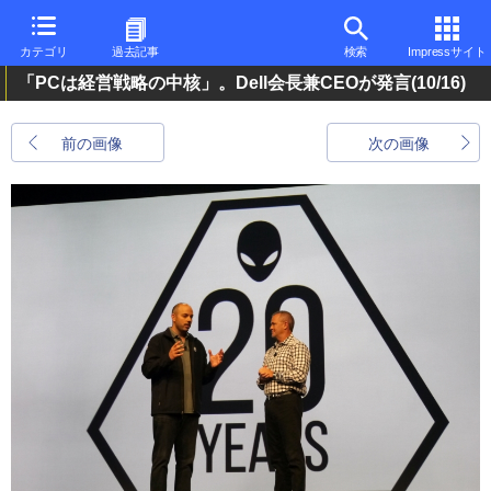
カテゴリ
過去記事
検索
Impressサイト
「PCは経営戦略の中核」。Dell会長兼CEOが発言
(10/16)
前の画像
次の画像