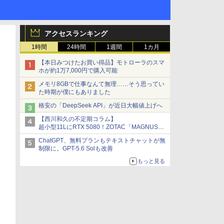
アクセスランキング
1時間
24時間
1週間
1カ月
【本日みつけたお買い得品】モトローラのスマ
ホが約1万7,000円で購入可能
メモリ8GBで仕事なんて無理……そう思ってい
た時期が僕にもありました
格安の「DeepSeek API」が近日大幅値上げへ
【西川和久の不定期コラム】
超小型11LにRTX 5080！ZOTAC「MAGNUS
ONE」最上位機の実力を探る
ChatGPT、無料プランもテキストチャットが無
制限に。GPT-5.6 Solも改善
もっと見る