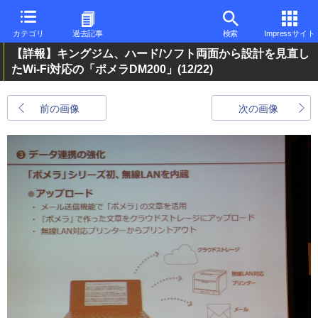
カテゴリ
過去記事
検索
Impressサイト
【詳報】キングジム、ハード/ソフト両面から設計を見直し
たWi-Fi対応の「ポメラDM200」
(12/22)
前の画像
次の画像