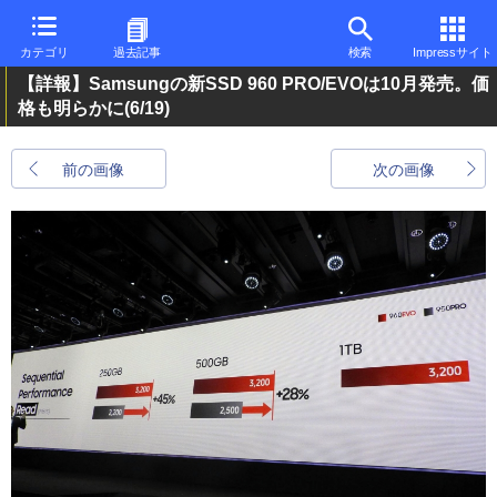
カテゴリ
過去記事
検索
Impressサイト
【詳報】Samsungの新SSD 960 PRO/EVOは10月発売。価
格も明らかに
(6/19)
前の画像
次の画像