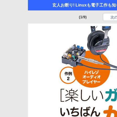
玄人お断り! Linuxも電子工作も
(1/9)
次