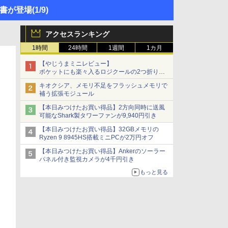
門書が登場
(1/9)
アクセスランキング
1時間
24時間
1週間
1カ月
【やじうまミニレビュー】
ポケットにも楽々入るロジクールの2つ折りマ
ウス「Mobi Fold」。その気になるギミックと
キオクシア、メモリ不足をフラッシュメモリで
は？
補う拡張モジュール
【本日みつけたお買い得品】2方向同時に送風
可能なShark製タワーファンが9,940円引き
【本日みつけたお買い得品】32GBメモリの
Ryzen 9 8945HS搭載ミニPCが2万円オフ
【本日みつけたお買い得品】Ankerのソーラー
パネル付き監視カメラが4千円引き
もっと見る