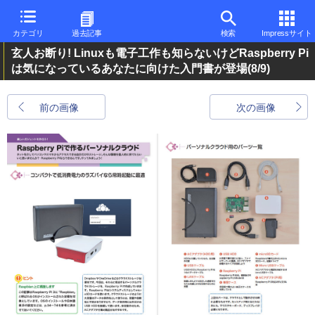
カテゴリ
過去記事
検索
Impressサイト
玄人お断り! Linuxも電子工作も知らないけどRaspberry Pi
は気になっているあなたに向けた入門書が登場
(8/9)
前の画像
次の画像