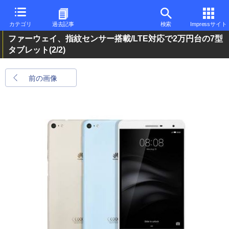
カテゴリ
過去記事
検索
Impressサイト
ファーウェイ、指紋センサー搭載/LTE対応で2万円台の7型
タブレット
(2/2)
前の画像