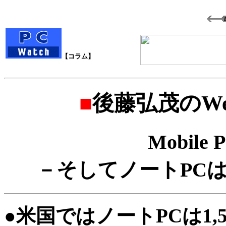
【コラム】
■
後藤弘茂のWe
Mobile 
－そしてノートPCは
●米国ではノートPCは1,