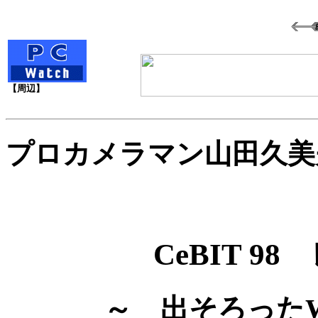
【周辺】
プロカメラマン山田久美
CeBIT 9
～ 出そろったWin