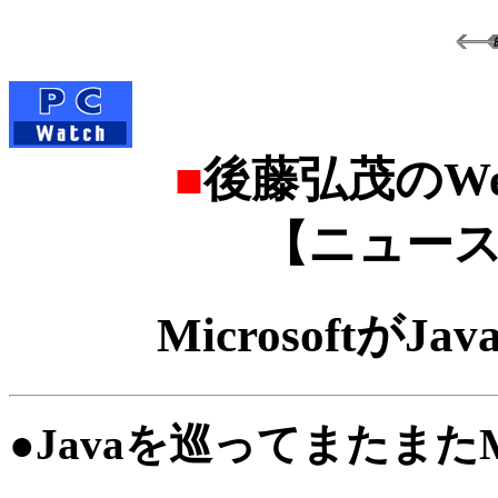
■
後藤弘茂のWe
【ニュース
Microsoftが
●
Javaを巡ってまたまたMi