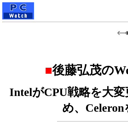
■
後藤弘茂のWe
IntelがCPU戦略を大変更
め、Celero