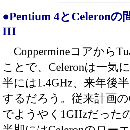
●Pentium 4とCeler
III
CoppermineコアからT
ことで、Celeronは
半には1.4GHz、来年後
するだろう。従来計画のC
でようやく1GHzだった
半期にはCeleronのロ