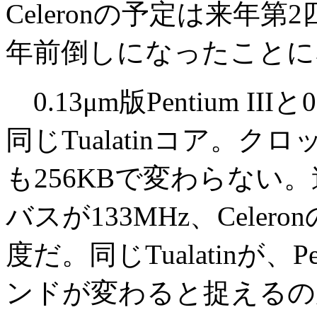
Celeronの予定は来年
年前倒しになったことに
0.13μm版Pentium III
同じTualatinコア。
も256KBで変わらない。違い
バスが133MHz、Celer
度だ。同じTualatinが、Pen
ンドが変わると捉えるの