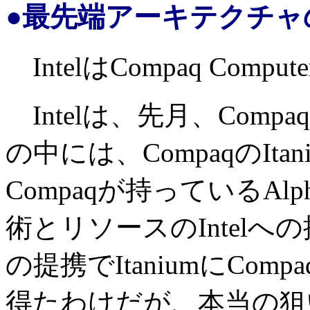
●最先端アーキテクチャのA
IntelはCompaq Co
Intelは、先月、Com
の中には、CompaqのItan
Compaqが持っているA
術とリソースのIntelへの
の提携でItaniumにCo
得たわけだが、本当の狙い