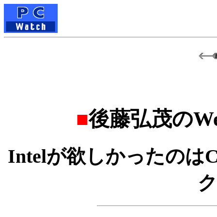
■
後藤弘茂のWe
Intelが欲しかったのはCo