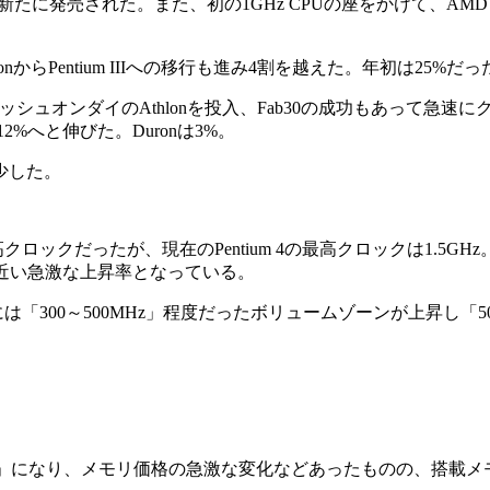
x IIIなどが新たに発売された。また、初の1GHz CPUの座をかけて、
eleronからPentium IIIへの移行も進み4割を越えた。年初は25%だっ
キャッシュオンダイのAthlonを投入、Fab30の成功もあって急
2%へと伸びた。Duronは3%。
減少した。
が最高クロックだったが、現在のPentium 4の最高クロックは1.
に近い急激な上昇率となっている。
は「300～500MHz」程度だったボリュームゾーンが上昇し「50
MB」になり、メモリ価格の急激な変化などあったものの、搭載