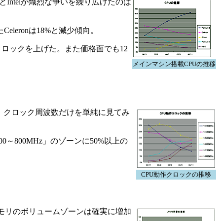
AMDとIntelが熾烈な争いを繰り広げたのは
たCeleronは18%と減少傾向。
速にクロックを上げた。また価格面でも12
メインマシン搭載CPUの推移
5GHz。クロック周波数だけを単純に見てみ
0～800MHz」のゾーンに50%以上の
CPU動作クロックの推移
メモリのボリュームゾーンは確実に増加