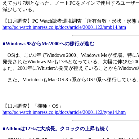
えており7割となった。ノートPCをメインで使用するユーザーが1
減少している。
【11月調査】PC Watch読者環境調査「所有台数・形状・形態
http://pc.watch.impress.co.jp/docs/article/20001122/nmb14.htm
■Windows 98からMe/2000への移行が進む
OSは、この1年でWindows 2000、Windows Meが登場
発売されたWindows Meも13%となっている。大幅に伸びた2000
また、2001年にWhistlerの発売が控えていることからWin
また、MacintoshもMac OS 8.x系からOS 9系へ移行
【11月調査】「機種・OS」
http://pc.watch.impress.co.jp/docs/article/20001122/type14.htm
■Athlonは12%に大成長。クロックの上昇も続く