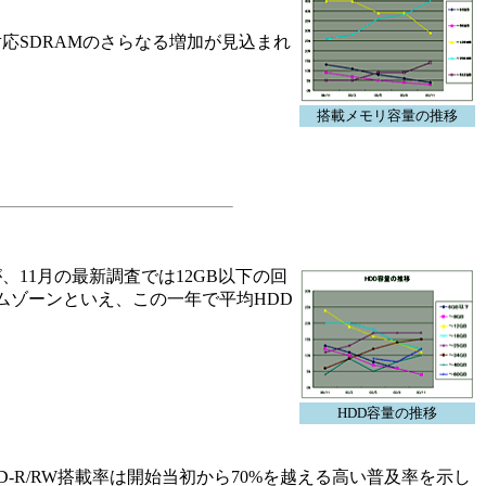
3対応SDRAMのさらなる増加が見込まれ
搭載メモリ容量の推移
、11月の最新調査では12GB以下の回
ームゾーンといえ、この一年で平均HDD
HDD容量の推移
D-R/RW搭載率は開始当初から70%を越える高い普及率を示し