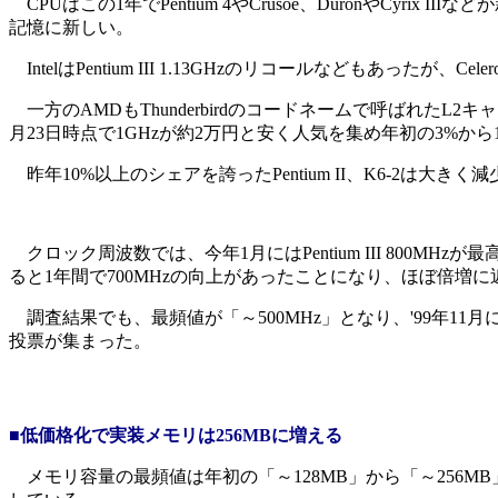
CPUはこの1年でPentium 4やCrusoe、DuronやCyri
記憶に新しい。
IntelはPentium III 1.13GHzのリコールなどもあったが、C
一方のAMDもThunderbirdのコードネームで呼ばれたL2
月23日時点で1GHzが約2万円と安く人気を集め年初の3%から1
昨年10%以上のシェアを誇ったPentium II、K6-2は大きく
クロック周波数では、今年1月にはPentium III 800MHz
ると1年間で700MHzの向上があったことになり、ほぼ倍増
調査結果でも、最頻値が「～500MHz」となり、'99年11月に
投票が集まった。
■低価格化で実装メモリは256MBに増える
メモリ容量の最頻値は年初の「～128MB」から「～256