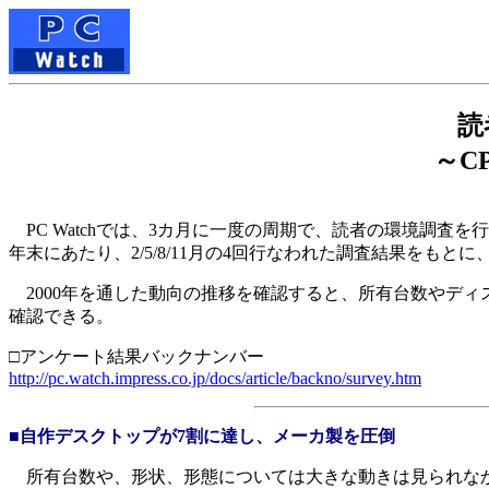
読
～C
PC Watchでは、3カ月に一度の周期で、読者の環境調査を
年末にあたり、2/5/8/11月の4回行なわれた調査結果を
2000年を通した動向の推移を確認すると、所有台数やディ
確認できる。
□アンケート結果バックナンバー
http://pc.watch.impress.co.jp/docs/article/backno/survey.htm
■自作デスクトップが7割に達し、メーカ製を圧倒
所有台数や、形状、形態については大きな動きは見られなかっ