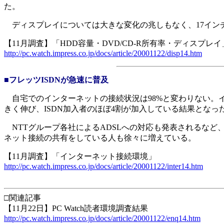
た。
ディスプレイについては大きな変化の兆しもなく、17インチCR
【11月調査】「HDD容量・DVD/CD-R所有率・ディスプレイ
http://pc.watch.impress.co.jp/docs/article/20001122/disp14.htm
■フレッツISDNが急速に普及
自宅でのインターネットの接続状況は98%と変わりない。イン
きく伸び、ISDN加入者のほぼ4割が加入している結果となっ
NTTグループ各社によるADSLへの対応も発表されるなど
ネット接続の共有をしている人も徐々に増えている。
【11月調査】「インターネット接続環境」
http://pc.watch.impress.co.jp/docs/article/20001122/inter14.htm
□関連記事
【11月22日】PC Watch読者環境調査結果
http://pc.watch.impress.co.jp/docs/article/20001122/enq14.htm