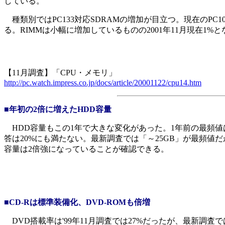
している。
種類別ではPC133対応SDRAMの増加が目立つ。現在のPC1
る。RIMMは小幅に増加しているものの2001年11月現在1%
【11月調査】「CPU・メモリ」
http://pc.watch.impress.co.jp/docs/article/20001122/cpu14.htm
■年初の2倍に増えたHDD容量
HDD容量もこの1年で大きな変化があった。1年前の最頻値は「
答は20%にも満たない。最新調査では「～25GB」が最頻値だ
容量は2倍強になっていることが確認できる。
■CD-Rは標準装備化、DVD-ROMも倍増
DVD搭載率は'99年11月調査では27%だったが、最新調査