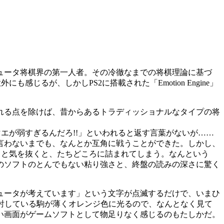
ュータ将棋界の第一人者。その冷徹なまでの将棋理論に基づ
るが、しかしPS2に搭載された「Emotion Engine」
れる点を除けば、昔からあるトラディッショナルなタイプの将
エが弱すぎるんだろ!!」といわれると返す言葉がないが……
言わないまでも、なんとか互角に戦うことができた。しかし、
っと気を抜くと、たちどころに詰まれてしまう。なんという
のソフトのとんでもない粘り強さと、終盤の読みの深さに驚く
ュータが考えています」という文字が点滅するだけで、いまひ
討している駒が薄くオレンジ色に光るので、なんとなく見て
い画面がゲームソフトとして物足りなく感じるのもたしかだ。