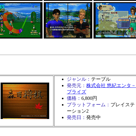
ジャンル：
テーブル
発売元：
株式会社 悠紀エンタ－
プライズ
価格：
6,800円
プラットフォーム：
プレイステ
ーション2
発売日：
発売中