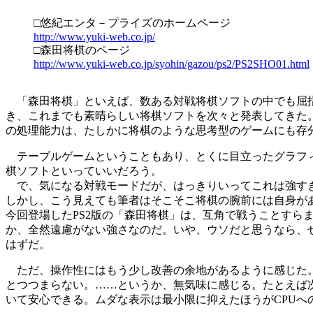
□悠紀エンタ－プライズのホームページ
http://www.yuki-web.co.jp/
□森田将棋のページ
http://www.yuki-web.co.jp/syohin/gazou/ps2/PS2SHO01.html
「森田将棋」といえば、数ある対戦将棋ソフトの中でも屈指
き、これまでも素晴らしい将棋ソフトを次々と発表してきた。今回
の処理能力は、たしかに将棋のような思考型のゲームにも存
テーブルゲームということもあり、とくに目立ったグラフィ
棋ソフトといっていいだろう。
で、気になる対戦モードだが、はっきりいってこれは強すぎ!
しかし、こう見えても筆者はそこそこ将棋の腕前には自身が
今回登場したPS2版の「森田将棋」は、互角で戦うことす
か、全然遠慮がない強さなのだ。いや、ウソだと思うなら、
はずだ。
ただ、操作性にはもう少し改善の余地があるように感じた。
とつつまらない。……というか、無気味に感じる。たとえば
いて安心できる。ムダな表示は最小限に抑えたほうがCPU