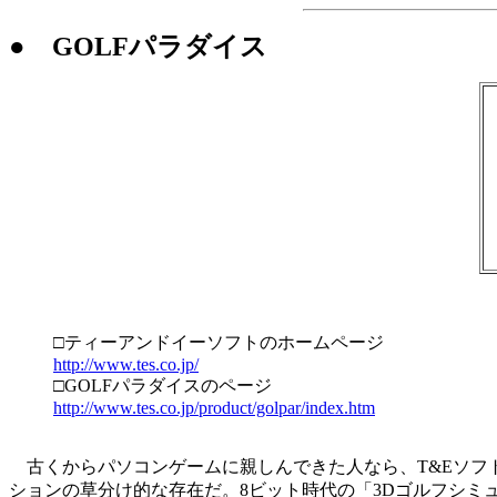
● GOLFパラダイス
□ティーアンドイーソフトのホームページ
http://www.tes.co.jp/
□GOLFパラダイスのページ
http://www.tes.co.jp/product/golpar/index.htm
古くからパソコンゲームに親しんできた人なら、T&Eソフ
ションの草分け的な存在だ。8ビット時代の「3Dゴルフシミ