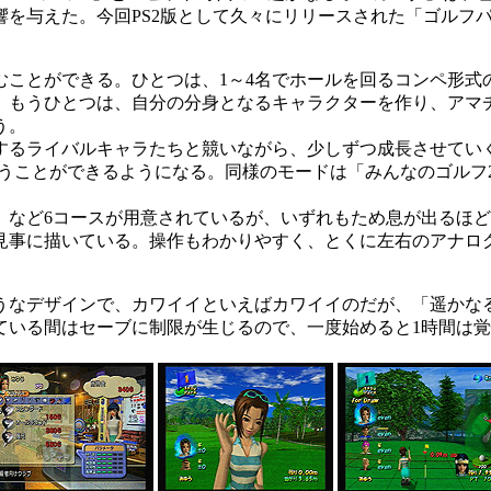
を与えた。今回PS2版として久々にリリースされた「ゴルフパ
ことができる。ひとつは、1～4名でホールを回るコンペ形式
。もうひとつは、自分の分身となるキャラクターを作り、アマチ
う。
るライバルキャラたちと競いながら、少しずつ成長させていく
戦うことができるようになる。同様のモードは「みんなのゴルフ
ど6コースが用意されているが、いずれもため息が出るほど美
見事に描いている。操作もわかりやすく、とくに左右のアナロ
なデザインで、カワイイといえばカワイイのだが、「遥かな
ている間はセーブに制限が生じるので、一度始めると1時間は