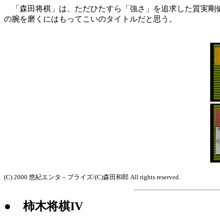
「森田将棋」は、ただひたすら「強さ」を追求した質実剛健
の腕を磨くにはもってこいのタイトルだと思う。
(C) 2000 悠紀エンタ－プライズ/(C)森田和郎 All rights reserved.
● 柿木将棋IV