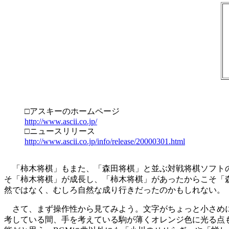
□アスキーのホームページ
http://www.ascii.co.jp/
□ニュースリリース
http://www.ascii.co.jp/info/release/20000301.html
「柿木将棋」もまた、「森田将棋」と並ぶ対戦将棋ソフトの
そ「柿木将棋」が成長し、「柿木将棋」があったからこそ「森
然ではなく、むしろ自然な成り行きだったのかもしれない。
さて、まず操作性から見てみよう。文字がちょっと小さめに
考している間、手を考えている駒が薄くオレンジ色に光る点