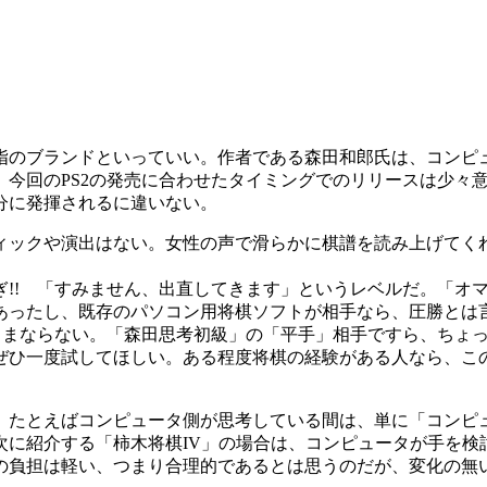
のブランドといっていい。作者である森田和郎氏は、コンピ
のPS2の発売に合わせたタイミングでのリリースは少々意外にも感じ
分に発揮されるに違いない。
ックや演出はない。女性の声で滑らかに棋譜を読み上げてく
! 「すみません、出直してきます」というレベルだ。「オマ
あったし、既存のパソコン用将棋ソフトが相手なら、圧勝とは
らままならない。「森田思考初級」の「平手」相手ですら、ちょ
ぜひ一度試してほしい。ある程度将棋の経験がある人なら、こ
たとえばコンピュータ側が思考している間は、単に「コンピ
次に紹介する「柿木将棋IV」の場合は、コンピュータが手を検
への負担は軽い、つまり合理的であるとは思うのだが、変化の無