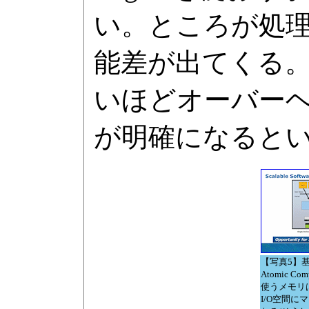
い。ところが処理
能差が出てくる
いほどオーバー
が明確になると
【写真5】
Atomic Com
使うメモリはPC
I/O空間に