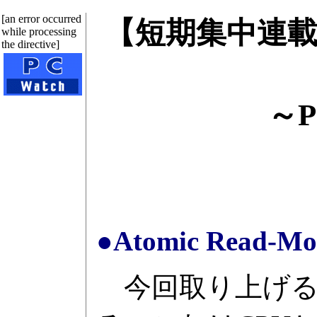
[an error occurred
【短期集中連
while processing
the directive]
～P
●Atomic Read-Mod
今回取り上げるのはAt