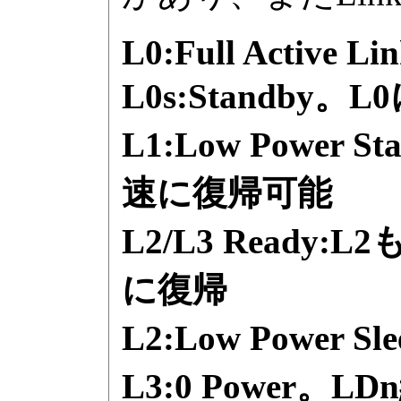
L0:Full Active Li
L0s:Standby
L1:Low Power
速に復帰可能
L2/L3 Ready
に復帰
L2:Low Power
L3:0 Power。