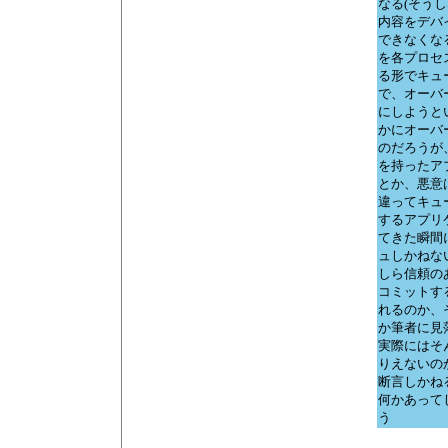
なる(そう
内容をデバ
できなくな
を各プロセ
る形でキュ
で、オーバ
にしようと
かにオーバ
のだろうが
を持ったア
とか、悪意
違ってキュ
するアプリ
てきた瞬間
ュしかねな
しら信頼の
コミットす
れるのか、
か筆者に見
実際にはそ
りえないの
断言しかね
何かあって
う