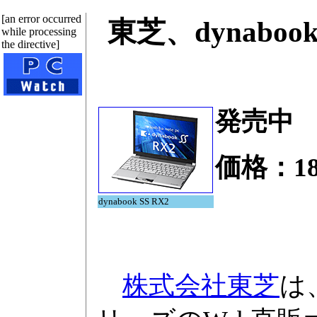
[an error occurred
東芝、dynaboo
while processing
the directive]
発売中
価格：182
dynabook SS RX2
株式会社東芝
は、