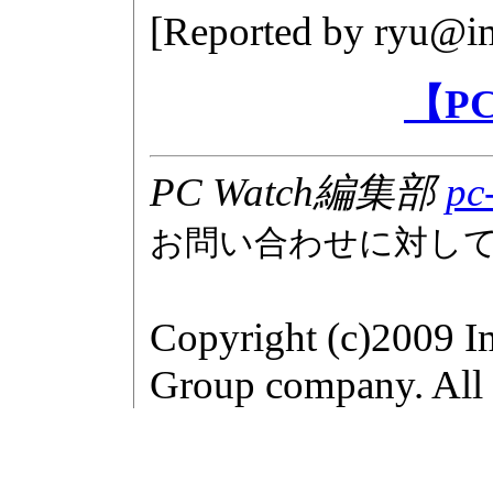
[Reported by
ryu@im
【P
PC Watch編集部
pc
お問い合わせに対し
Copyright (c)2009 I
Group company. All r