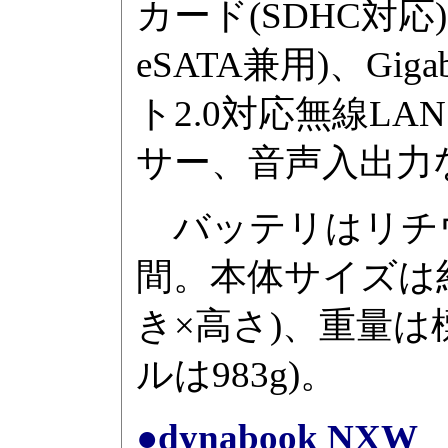
カード(SDHC対応)
eSATA兼用)、Gigabi
ト2.0対応無線LAN、B
サー、音声入出力
バッテリはリチウ
間。本体サイズは約283
き×高さ)、重量は標
ルは983g)。
●dynabook NXW