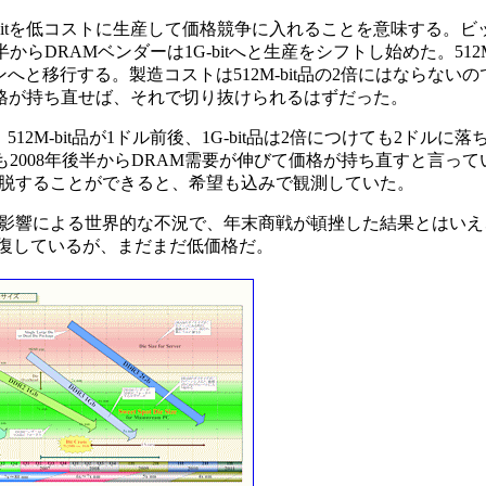
G-bitを低コストに生産して価格競争に入れることを意味する。
半からDRAMベンダーは1G-bitへと生産をシフトし始めた。512M
ンへと移行する。製造コストは512M-bit品の2倍にはならない
AM価格が持ち直せば、それで切り抜けられるはずだった。
2M-bit品が1ドル前後、1G-bit品は2倍につけても2ドルに
れも2008年後半からDRAM需要が伸びて価格が持ち直すと言っ
脱することができると、希望も込みで観測していた。
影響による世界的な不況で、年末商戦が頓挫した結果とはいえ
台に回復しているが、まだまだ低価格だ。