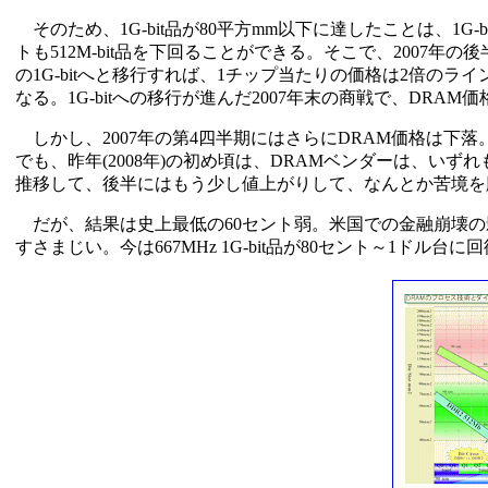
そのため、1G-bit品が80平方mm以下に達したことは、1
トも512M-bit品を下回ることができる。そこで、2007年の後
の1G-bitへと移行すれば、1チップ当たりの価格は2倍のライ
なる。1G-bitへの移行が進んだ2007年末の商戦で、DR
しかし、2007年の第4四半期にはさらにDRAM価格は下落。51
でも、昨年(2008年)の初め頃は、DRAMベンダーは、いず
推移して、後半にはもう少し値上がりして、なんとか苦境を
だが、結果は史上最低の60セント弱。米国での金融崩壊の
すさまじい。今は667MHz 1G-bit品が80セント～1ドル