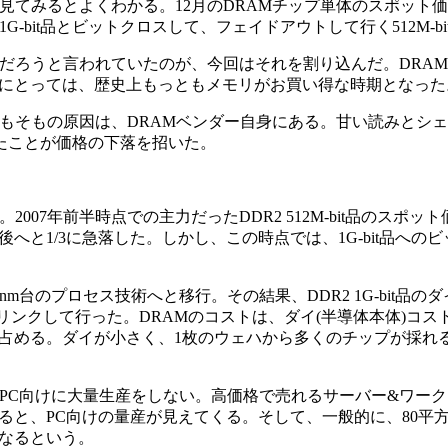
見てみるとよくわかる。12月のDRAMチップ単体のスポット価
で落ちた。1G-bit品とビットクロスして、フェイドアウトして行く512M-
いだろうと言われていたのが、今回はそれを割り込んだ。DRA
にとっては、歴史上もっともメモリがお買い得な時期となった
そもの原因は、DRAMベンダー自身にある。甘い読みとシェア
したことが価格の下落を招いた。
07年前半時点での主力だったDDR2 512M-bit品のスポット
後へと1/3に急落した。しかし、この時点では、1G-bit品への
m台のプロセス技術へと移行。その結果、DDR2 1G-bit品の
リンクして行った。DRAMのコストは、ダイ(半導体本体)コス
占める。ダイが小さく、1枚のウェハから多くのチップが採れ
はPC向けに大量生産をしない。高価格で売れるサーバー&ワー
なると、PC向けの量産が見えてくる。そして、一般的に、80平
なるという。