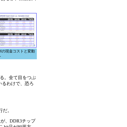
AMの現金コストと変動
ト
なる。全て目をつぶ
いるわけで、恐ろ
行だ。
が、DDR3チップ
bit品が80平方