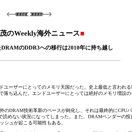
茂のWeekly海外ニュース
■
RAMのDDR3への移行は2010年に持ち越し
エンドユーザーにとってのメモリ天国だった。史上最低と言われる
ベルにまで落ち込んだ。エンドユーザーにとっては絶好のメモリ増設
外のDRAM技術革新のペースが鈍化し、それは最終的にCPU
況で読めない状況になってしまった。また、DRAMベンダーの
ラッシュが起こる可能性もある。