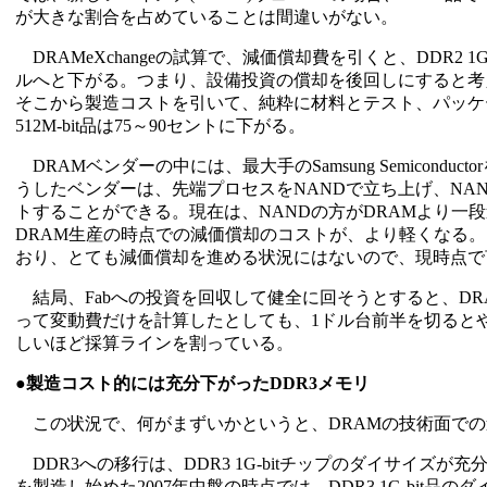
が大きな割合を占めていることは間違いがない。
DRAMeXchangeの試算で、減価償却費を引くと、DDR2 1G-bit
ルへと下がる。つまり、設備投資の償却を後回しにすると考
そこから製造コストを引いて、純粋に材料とテスト、パッケージのコ
512M-bit品は75～90セントに下がる。
DRAMベンダーの中には、最大手のSamsung Semicond
うしたベンダーは、先端プロセスをNANDで立ち上げ、NAN
トすることができる。現在は、NANDの方がDRAMより一
DRAM生産の時点での減価償却のコストが、より軽くなる。
おり、とても減価償却を進める状況にはないので、現時点で
結局、Fabへの投資を回収して健全に回そうとすると、DR
って変動費だけを計算したとしても、1ドル台前半を切ると
しいほど採算ラインを割っている。
●製造コスト的には充分下がったDDR3メモリ
この状況で、何がまずいかというと、DRAMの技術面での
DDR3への移行は、DDR3 1G-bitチップのダイサイズ
を製造し始めた2007年中盤の時点では、DDR3 1G-bit品のダ