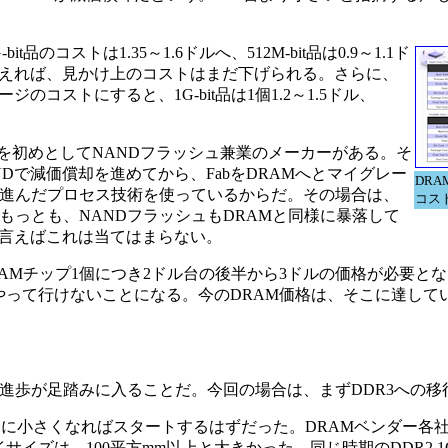
品のコストは1.35～1.6ドルへ、512M-bit品は0.9～1.1ド
えれば、見かけ上のコストはまだ下げられる。さらに、
ストにすると、1G-bit品は1個1.2～1.5ドル、
uctorを初めとしてNANDフラッシュ兼業のメーカーがある。そ
Dで減価償却を進めてから、FabをDRAMへとマイグレー
DR
段進んだプロセス技術を使っているからだ。その場合は、
コス
もっとも、NANDフラッシュもDRAMと同様に暴落して
言えばこれは当てはまらない。
AMチップ1個につき2ドル台の後半から3ドルの価格が必要と
やって行けないことになる。今のDRAM価格は、そこに達して
進歩が足踏みに入ることだ。今回の場合は、まずDDR3への移
が充分に小さくなればスタートするはずだった。DRAMベンダー各社
イサイズは、100平方mm以上と大きかった。同じ時期のDDR2 1G-