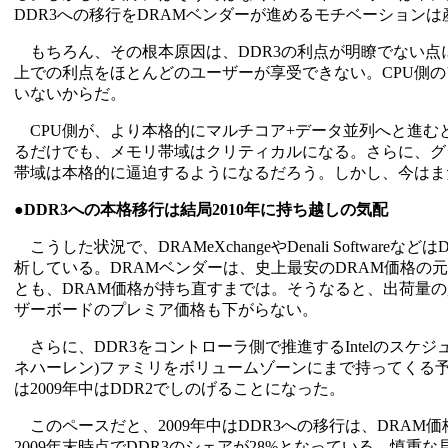
DDR3への移行をDRAMベンダーが進めるモチベーション
もちろん、その根本原因は、DDR3の利点が明瞭でない点
上での利点をほとんどのユーザーが享受できない。CPU側
いないからだ。
CPU側が、より本格的にマルチコア+データ並列へと進むと
るだけでも、メモリ帯域はクリティカルになる。さらに、グ
帯域は本格的に逼迫するようになるだろう。しかし、今はまだ
●DDR3への本格移行は結局2010年に持ち越しの気配
こうした状況で、DRAMeXchangeやDenali Softw
析している。DRAMベンダーは、史上最安のDRAM価格の
とも、DRAM価格が持ち直すまでは。そうなると、出荷量の少
ザーボードのプレミア価格も下がらない。
さらに、DDR3をコントローラ側で推進するIntelのスケジュールも
ネハーレン)ファミリをボリュームゾーンにまで持ってくる
は2009年中はDDR2でしのげることになった。
このペースだと、2009年中はDDR3への移行は、DRAM価
2009年末時点でDDR3のシェアが28%となっている。慎重な