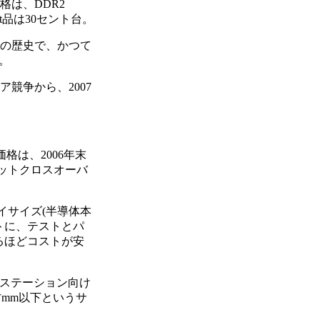
格は、DDR2
bit品は30セント台。
Mの歴史で、かつて
。
競争から、2007
価格は、2006年末
ビットクロスオーバ
ダイサイズ(半導体本
トに、テストとパ
るほどコストが安
クステーション向け
方mm以下というサ