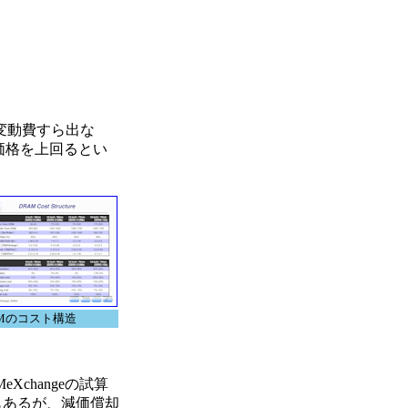
変動費すら出な
価格を上回るとい
AMのコスト構造
changeの試算
声もあるが、減価償却