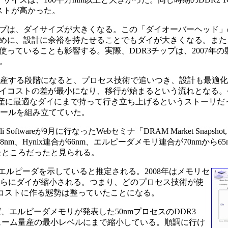
ストが高かった。
プは、ダイサイズが大きくなる。この「ダイオーバーヘッド」
めに、設計に余裕を持たせることでもダイが大きくなる。また
っていることも影響する。実際、DDR3チップは、2007年の
た。
生産する段階になると、プロセス技術で追いつき、設計も最適
イコストの差が最小になり、移行が始まるという流れとなる。
C向け量産に最適なダイにまで持って行き立ち上げるというストーリ
ュールを組み立てていた。
wareが9月に行なったWebセミナ「DRAM Market Snapshot
nm、Hynix連合が66nm、エルピーダメモリ連合が70nmから6
換に入ったところだったと見られる。
n、Dがエルピーダを示していると推定される。2008年はメモリセ
、さらにダイが縮小される。つまり、どのプロセス技術が使
低コストに作る態勢は整っていたことになる。
エルピーダメモリが発表した50nmプロセスのDDR3
ボリューム量産の最小レベルにまで縮小している。順調に行け