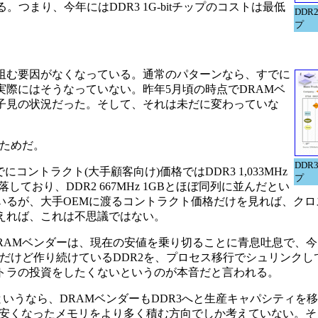
つまり、今年にはDDR3 1G-bitチップのコストは最低
DDR
プ
阻む要因がなくなっている。通常のパターンなら、すでに
実際にはそうなっていない。昨年5月頃の時点でDRAMベ
様子見の状況だった。そして、それは未だに変わっていな
ためだ。
DDR
にコントラクト(大手顧客向け)価格ではDDR3 1,033MHz
プ
落しており、DDR2 667MHz 1GBとほぼ同列に並んだとい
いるが、大手OEMに渡るコントラクト価格だけを見れば、ク
考えれば、これは不思議ではない。
AMベンダーは、現在の安値を乗り切ることに青息吐息で、今
だけど作り続けているDDR2を、プロセス移行でシュリンクし
ストラの投資をしたくないというのが本音だと言われる。
というなら、DRAMベンダーもDDR3へと生産キャパシティを
安くなったメモリをより多く積む方向でしか考えていない。そ