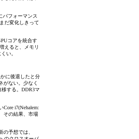
にパフォーマンス
まだ変化しきって
PUコアを統合す
増えると、メモリ
にくい。
はるかに後退したと分
カネがない。少なく
移する。DDR3マ
7(Nehalem:
、その結果、市場
最新の予想では、
R3へのクロスオーバ