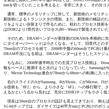
mmを切っていたことを考えると、非常に大きく、その分コ
通常、標準のメモリチップに対して、新技術のメモリチッ
新技術によるトランジスタの増加。また、新技術の検証のた
リをよりよい歩留まりで作るために、枯れたプロセス技術を使
はDDR2より1世代古いプロセス(80～90nm)で製造されてい
そのため、DRAMベンダーが新技術のDRAMを本格的に
にダイオーバーヘッドは小さくなる。そして、旧世代とのダ
70nm台のプロセスを経て、2008年中盤の60nm台でP
DRAM不況になる前は、DRAMベンダーはそうしたスケジ
ちなみに、2008年後半時点での主流プロセス技術は、Denali Soft
報をベースに推測すると次のようになっていた。Samsungが68
り、Micron Technology連合が78nmから68nmへの転
右のスライドのAがSamsung、BがHynix、CがMicro
ル技術も「8F2」から、より小さな「6F2」への移行期で
えるかという点から見れば、充分にDDR3チップを小さく
現在は50nm台のプロセスの設計も見えてきており、例えば、
1G-bitチップでは、ダイサイズは40平方mmとPC向けの