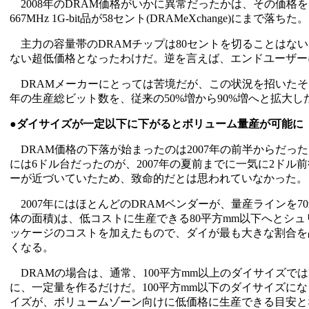
2008年のDRAM価格がいかに異常だったかは、その価格を
667MHz 1G-bit品が58セント(DRAMeXchange)にま
主力の容量帯のDRAMチップは80セントを切ることはな
ない超低価格となったわけだ。逆を言えば、エンドユーザー
DRAMメーカーにとっては苦境だが、この状況を招いたそも
年の生産総ビット数を、従来の50%増から90%増へと拡大
●ダイサイズが一定以下に下がるとボリューム量産が可能に
DRAM価格の下落が始まったのは2007年の前半からだった。20
には6ドル台だったのが、2007年の夏前までに一気に2ドル前
ーが近づいていたため、致命的だとは思われていなかった。
2007年にはほとんどのDRAMベンダーが、量産ラインを70n
体の面積)は、低コストに生産できる80平方mm以下へとシュ
ッケージのコストを加えたもので、ダイが最も大きな割合を
くなる。
DRAMの場合は、通常、100平方mm以上のダイサイズで
に、一定量を作るだけだ。100平方mm以下のダイサイズに
イズが、ボリュームゾーン向けに低価格に生産できる目安と