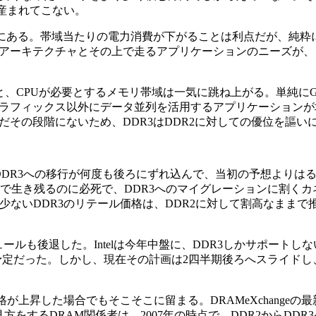
は産まれてこない。
にある。帯域当たりの電力消費が下がることは利点だが、純粋
のアーキテクチャとその上で走るアプリケーションのニーズが、
、CPUが必要とするメモリ帯域は一気に跳ね上がる。単純にG
ラフィックス以外にデータ並列を活用するアプリケーションが
その段階にないため、DDR3はDDR2に対しての優位を謳い
areなどはDDR3への移行が何度も後ろにずれ込んで、当初の予想より
元で生き残るのに必死で、DDR3へのマイグレーションに割く
ないDDR3のリテール価格は、DDR2に対して割高なままで推
後退した。Intelは今年中盤に、DDR3しかサポートしないCore i
予定だった。しかし、現在その計画は2四半期後ろへスライドし
格が上昇した場合でもそこそこに留まる。DRAMeXchangeの
見方をするDRAM関係者は、2007年の時点で、DDR2からDD