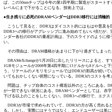
ば、この50nmチップは今年の第1四半期に製造がスタートする。
レベルにまで下がることになる。技術上では。
●生き残りに必死のDRAMベンダーはDDR3移行には消極的
こうして見ると、DDR3はダイコスト的にはもはや普及を
DDR3への移行がアグレッシブに進み始めてもいい頃だが、
ンダー各社のDDR3の量産計画は、下のスライドのように
い。
その理由は、DRAM価格があまりに下がり過ぎてしまった
DRAMeXchangeが1月20日に出したリリースによると、すで
1GBモジュールが2008年第4四半期に13ドルから8ドルへと下
う。リテールのメモリモジュールではDDR3の割高が続いて
いてもおかしくない状態になっている。DDR3のコストを
問題は、チップ自体のコスト構造以外のところにある。DR
が一切できない状況にある。DRAMベンダーとしては、赤字
下げる以上のことをしたくない。DDR3への移行で、エク
DDR3が市場で求められていて、DDR3の方が高く売れる
る。しかし、実際にはそうではなく、エンドユーザーは単に