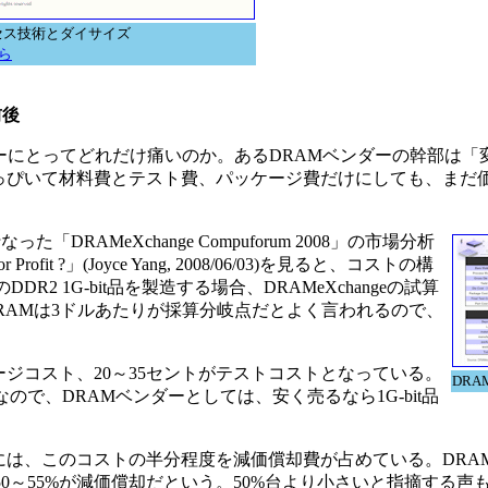
セス技術とダイサイズ
ら
前後
ーにとってどれだけ痛いのか。あるDRAMベンダーの幹部は「
さっぴいて材料費とテスト費、パッケージ費だけにしても、まだ
「DRAMeXchange Compuforum 2008」の市場分析
or for Profit ?」(Joyce Yang, 2008/06/03)を見ると、コストの構
R2 1G-bit品を製造する場合、DRAMeXchangeの試算
。DRAMは3ドルあたりが採算分岐点だとよく言われるので、
ケージコスト、20～35セントがテストコストとなっている。
DR
試算なので、DRAMベンダーとしては、安く売るなら1G-bit品
、このコストの半分程度を減価償却費が占めている。DRAMeX
it品で50～55%が減価償却だという。50%台より小さいと指摘する