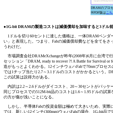
DRAMのプロ
※PDF版は
こち
●1G-bit DRAMの製造コストは減価償却を加味すると3ドル
1ドルを切り60セントに達した価格は、一体DRAMベンダ
い」と表現した。つまり、Fabの減価償却費などを全てを
うわけだ。
市場調査会社DRAMeXchangeが昨年(2008年)6月に台湾で行なった
セッション「DRAM, ready to recover ?! A Battle for Survival 
造がもっとよくわかる。12インチウェハFabで70nmプロセスのDD
では1チップ当たり2.7～3.1ドルのコストがかかるという
この試算は説得力がある。
内訳は2.2～2.6ドルがダイコスト、20～30セントがパッ
同じプロセスでの512M-bit品のコストは1.6～1.95ドルの
の方が傷が浅いことになる。
しかし、半導体Fabの投資金額は極めて大きいため、実際には
では、新しい12インチ(300mm)ウェハFabの場合、1G-b