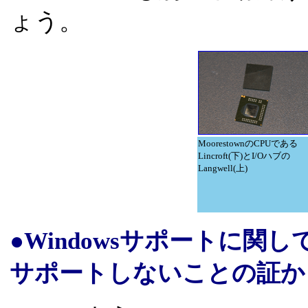
ょう。
MoorestownのCPUである
Lincroft(下)とI/Oハブの
Langwell(上)
●Windowsサポートに
サポートしないことの証か