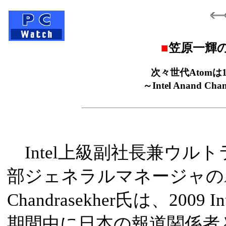
■
笠原一輝
次々世代Atom
～Intel Anand 
Intel上級副社長兼ウル
部ジェネラルマネージャのAn
Chandrasekher氏は、2009 Int
期間中に日本の報道関係者