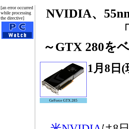
[an error occurred
NVIDIA、5
while processing
the directive]
「
～GTX 28
1月8日
GeForce GTX 285
米NVIDIA
は8