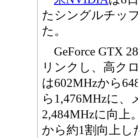
たシングルチップGP
た。
GeForce GT
リンクし、高ク
は602MHzから64
ら1,476MHzに
2,484MHzに向
から約1割向上し