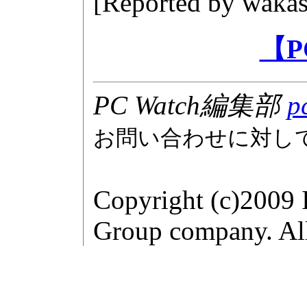
[Reported by
wakas
【P
PC Watch編集部
p
お問い合わせに対し
Copyright (c)2009 
Group company. All 