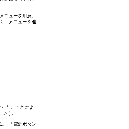
メニューを用意。
く、メニューを辿
かった。これによ
という。
に、「電源ボタン