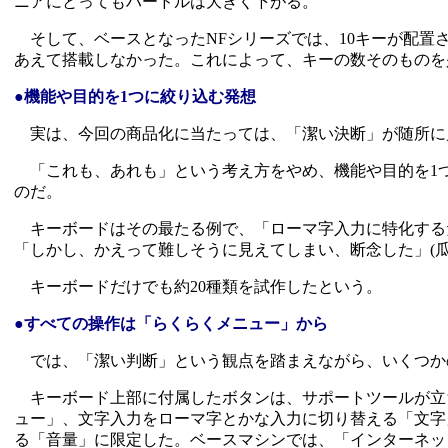
ニアにとってもハードルは大きく下がる。
そして、ベースとなったNFシリーズでは、10キーが配置
あえて搭載しなかった。これによって、キーの数そのものを
●機能や目的を1つに絞り込む発想
実は、今回の商品化に当たっては、「潔い決断」が随所に
「これも、あれも」という考え方をやめ、機能や目的を1
のだ。
キーボードはその最たる例で、「ローマ字入力に特化する
「しかし、かえって難しそうに見えてしまい、断念した」(瓜
キーボードだけでも約20種類を試作したという。
●すべての操作は「らくらくメニュー」から
では、「潔い判断」という観点を踏まえながら、いくつか
キーボード上部に付属したボタンは、サポートツールが立
ュー」、文字入力をローマ字とかな入力に切り替える「文字
る「音量」に限定した。ベースマシンでは、「インターネッ