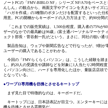
ノートPCの「FMV-BIBLO NF」シリーズ NF/A70
んしん」の観点から、画面文字やアイコンを大きいサイズに
「ハガキ作成」の3種類のボタンだけを配置するといった仕
用意。PCの開梱からキーボードの入力方法まで、約90分間
「これまでの販売実績は、1,500台程度。購入者の75%が60
ザーのなかでの最高齢は96歳」(富士通パーソナルマーケテ
ェクト部長・菅谷創一氏)だという。まさに、同社の狙い通
製品告知は、ウェブや新聞広告などで行なったが、9割が
ユーザーの購入であることがわかる。
今回の「FMVらくらくパソコン」は、こうした経験を踏ま
し、約20人の受講生や講師などを対象に1人当たり2時間程
くパソコン向けに、ハードを専用化したほか、量販店店頭で
となっている。
●ワープロ専用機を彷彿とさせるキートップ
まず見た目で特徴的なのは、キーボードだ。
キートップには、日本語表記が目立つ。エンターキーには
機を彷彿とさせる雰囲気だ。