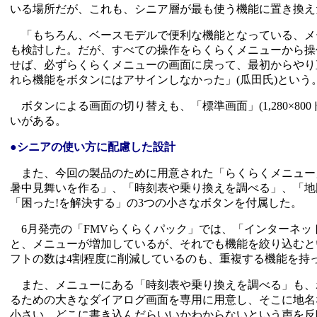
いる場所だが、これも、シニア層が最も使う機能に置き換え
「もちろん、ベースモデルで便利な機能となっている、メ
も検討した。だが、すべての操作をらくらくメニューから操
せば、必ずらくらくメニューの画面に戻って、最初からやり
れら機能をボタンにはアサインしなかった」(瓜田氏)とい
ボタンによる画面の切り替えも、「標準画面」(1,280×800ド
いがある。
●シニアの使い方に配慮した設計
また、今回の製品のために用意された「らくらくメニュー
暑中見舞いを作る」、「時刻表や乗り換えを調べる」、「地
「困った!を解決する」の3つの小さなボタンを付属した。
6月発売の「FMVらくらくパック」では、「インターネッ
と、メニューが増加しているが、それでも機能を絞り込むと
フトの数は4割程度に削減しているのも、重複する機能を持
また、メニューにある「時刻表や乗り換えを調べる」も、
るための大きなダイアログ画面を専用に用意し、そこに地名
小さい、どこに書き込んだらいいかわからないという声を反