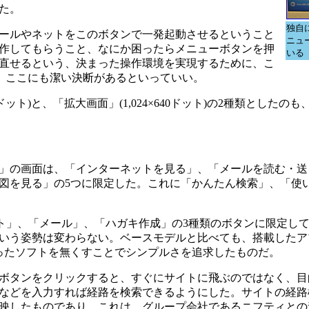
た。
独自
ールやネットをこのボタンで一発起動させるということ
ニュ
作してもらうこと、なにか困ったらメニューボタンを押
いる
直せるという、決まった操作環境を実現するために、こ
う。ここにも潔い決断があるといっていい。
ット)と、「拡大画面」(1,024×640ドット)の2種類としたの
」の画面は、「インターネットを見る」、「メールを読む・送
図を見る」の5つに限定した。これに「かんたん検索」、「使
ト」、「メール」、「ハガキ作成」の3種類のボタンに限定し
いう姿勢は変わらない。ベースモデルと比べても、搭載したア
ったソフトを無くすことでシンプルさを追求したものだ。
ボタンをクリックすると、すぐにサイトに飛ぶのではなく、目
などを入力すれば経路を検索できるようにした。サイトの経路
映したものであり、これは、グループ会社であるニフティとの