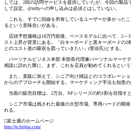
しては、2回の訪問サービスを提供していたが、今回の製品
して設定。@niftyへの申し込みは必須とはしていない。
これも、すでに回線を所有しているユーザーが多かったこ
るという意味合いがある。
店頭予想価格は18万円前後。ベースモデルに比べて、2～
スト上昇が背景にある。「白キーボードと黒キーボードの2
とのコスト差の吸収を図っていきたい」(菅谷氏)とする。
パーソナルビジネス本部 本部長代理兼パーソナルマーケテ
相談に訪れた際に、まず、これを店員が勧めてくれるという
また、直販に加えて、シニア向け雑誌とのコラボレーション
からのアプローチも開始する。マーケティング手法も知恵の
当面の販売目標は、2万台。NFシリーズの約1割を目指す
シニア市場は残された最後の大型市場。専用ハードの開発
れる。
□富士通のホームページ
http://jp.fujitsu.com/