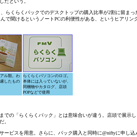
したという。
、らくらくパックでのデスクトップの購入比率が2割に留まっ
込んで聞けるというノートPCの利便性がある、というヒアリン
アル類。わ
らくらくパソコンのロゴ。
慮したもの
本体には入っていないが、
同梱物やカタログ、店頭
POPなどで使用
までの「らくらくパック」とは意味合いが違う。店頭で展示し
だ。
ビスを用意。さらに、パック購入と同時に@niftyに申し込