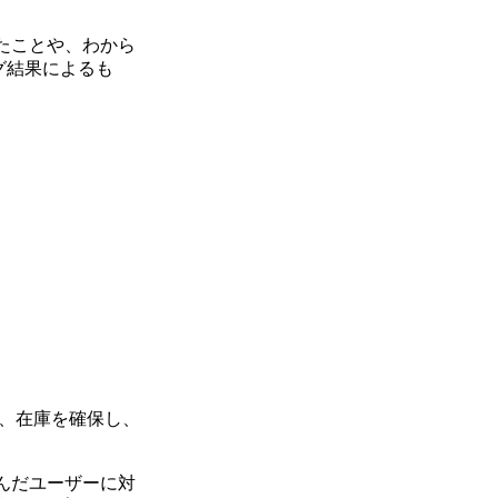
たことや、わから
グ結果によるも
、在庫を確保し、
んだユーザーに対