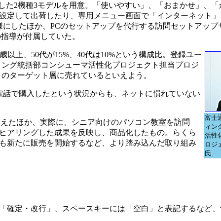
をベースとした2機種3モデルを用意。「使いやすい」、「おまかせ」、
設定して出荷したり、専用メニュー画面で「インターネット」
様にしたほか、PCのセットアップを代行する訪問セットアップ
の指導が付属していた。
歳以上、50代が15%、40代は10%という構成比。登録ユー
ィング統括部コンシューマ活性化プロジェクト担当プロジ
りのターゲット層に売れているといえよう。
電話で購入したという状況からも、ネットに慣れていない
富士
えたほか、実際に、シニア向けのパソコン教室を訪問
ィン
度ヒアリングした成果を反映し、商品化したもの。らくら
活性
も新たに販売を開始するなど、より踏み込んだ取り組み
ロジ
氏
「確定・改行」、スペースキーには「空白」と表記するなど、