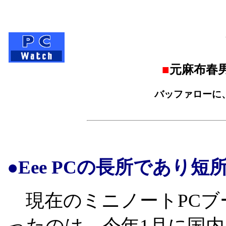
■
元麻布春
バッファローに、E
●Eee PCの長所であり短
現在のミニノートPCブ
ったのは、今年1月に国内