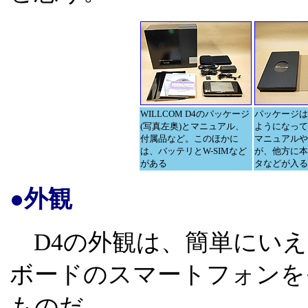
WILLCOM D4のパッケージ
パッケージは
(写真左奥)とマニュアル、
ようになって
付属品など。このほかに
マニュアルや
は、バッテリとW-SIMなど
が、他方に本
がある
タなどが入る
●外観
D4の外観は、簡単にいえ
ボードのスマートフォンを
ものだ。