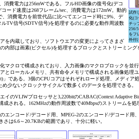
ec、消費電力は256mWである。フルHD画像の復号化(デコ
のデコード速度は268フレーム/sec、消費電力は172mW。動的
試作し
で、消費電力を前世代品に比べてエンコード時に9%、デ
化(コ
ルTV信号(SDTV信号)を処理するのに必要な動作周波数
チップ
256/
をフ
外付
Uコアを内蔵しており、ソフトウエアの変更によってさまざ
Iの内部は画素(ピクセル)を処理するブロックとストリーミン
化マクロで構成されており、入力画像のマクロブロックを並行
コアとローカルメモリ、共有命令メモリで構成される画像処理
cessing Element)」である。3個のCPUコアはそれぞれロード処理、メ
ため少ないクロックサイクルで数多くのデータを処理できる。
ッサと3,220bitのCABAC(Context Adaptive Binary 
で構成される。162MHzの動作周波数で40Mbpsのストリームを
エンコード/デコード用、MPEG-2のエンコード/デコード用、M
は6.6～20.7KBの範囲であり、十分に軽い。