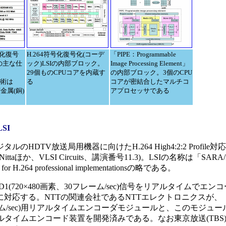
号化復号
H.264符号化復号化(コーデ
「PIPE：Programmable
Iの主な仕
ック)LSIの内部ブロック。
Image Processing Element」
29個ものCPUコアを内蔵す
の内部ブロック。3個のCPU
技術は
る
コアが密結合したマルチコ
層金属(銅)
アプロセッサである
SI
DTV放送局用機器に向けたH.264 High4:2:2 Profile
taほか、VLSI Circuits、講演番号11.3)。LSIの名称は「SAR
re for H.264 professional implementationsの略である。
D1(720×480画素、30フレーム/sec)信号をリアルタイムでエ
V)に対応する。NTTの関連会社であるNTTエレクトロニクスが、「
30フレーム/sec)用リアルタイムエンコーダモジュールと、このモジュ
ルタイムエンコード装置を開発済みである。なお東京放送(TBS