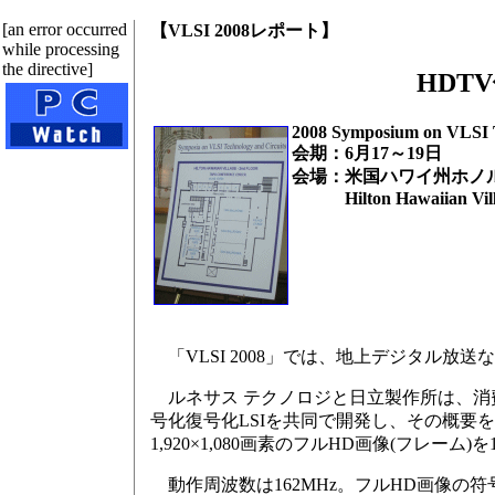
[an error occurred
【VLSI 2008レポート】
while processing
the directive]
HDT
2008 Symposium on VLSI 
会期：6月17～19日
会場：米国ハワイ州ホノ
Hilton Hawaiian Vill
「VLSI 2008」では、地上デジタル放送
ルネサス テクノロジと日立製作所は、消費電力が25
号化復号化LSIを共同で開発し、その概要を報告した(K
1,920×1,080画素のフルHD画像(フレー
動作周波数は162MHz。フルHD画像の符号化(エ