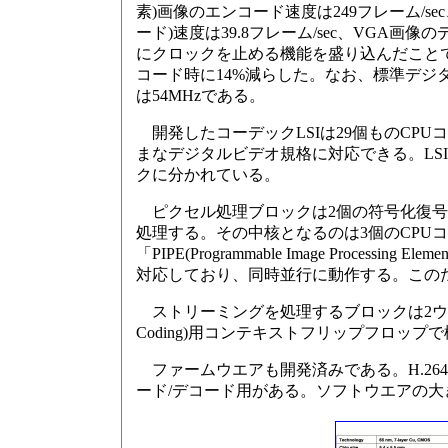
素)画像のエンコード速度は249フレーム/s
ード)速度は39.8フレーム/sec、VGA画像
にクロックを止める機能を盛り込んだこと
コード時に14%減らした。なお、標準デジタ
は54MHzである。
開発したコーデックLSIは29個ものCP
まなデジタルビデオ規格に対応できる。LS
クに分かれている。
ピクセル処理ブロックは2個の符号化復号
処理する。その中核となるのは3個のCPU
「PIPE(Programmable Image Pro
対応しており、同時並行に動作する。この
ストリーミングを処理するブロックは2ウエイのVLIWプロセ
Coding)用コンテキストフリップフロップ
ファームウエアも開発済みである。H.264の
ード/デコード用がある。ソフトウエアの大きさ