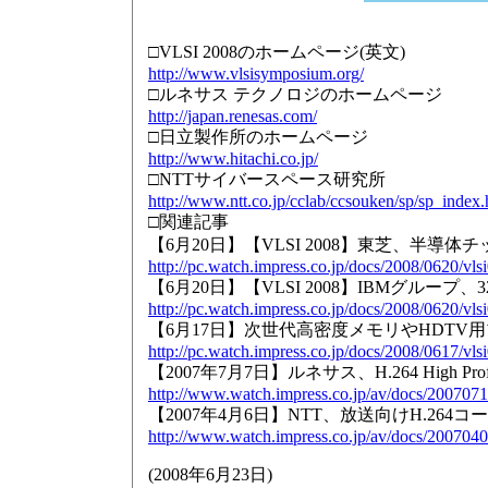
□VLSI 2008のホームページ(英文)
http://www.vlsisymposium.org/
□ルネサス テクノロジのホームページ
http://japan.renesas.com/
□日立製作所のホームページ
http://www.hitachi.co.jp/
□NTTサイバースペース研究所
http://www.ntt.co.jp/cclab/ccsouken/sp/sp_index.
□関連記事
【6月20日】【VLSI 2008】東芝、半導
http://pc.watch.impress.co.jp/docs/2008/0620/vls
【6月20日】【VLSI 2008】IBMグループ、
http://pc.watch.impress.co.jp/docs/2008/0620/vls
【6月17日】次世代高密度メモリやHDTV用プロセッサ
http://pc.watch.impress.co.jp/docs/2008/0617/vls
【2007年7月7日】ルネサス、H.264 High P
http://www.watch.impress.co.jp/av/docs/2007071
【2007年4月6日】NTT、放送向けH.264コー
http://www.watch.impress.co.jp/av/docs/2007040
(
2008年6月23日
)