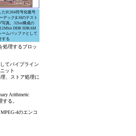
たH.264符号化復号
ーデック)LSIのテスト
写真。32bit構成の
512Mbit DDR SDRAM
レームバッファとして
けする
グを処理するブロッ
してパイプライン
ユニット
ディア処理、ストア処理に
Arithmetic
処理する。
PEG-4のエンコ