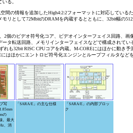
ている。
:2色空間の情報を追加したHigh4:2:2フォーマットに対応してい
72MbitのDRAMを内蔵するとともに、32bit幅の512Mbit 
 CPUコア、2個のビデオ符号化コア、ビデオインターフェイス回路、
データ転送回路、メモリインターフェイスなどで構成されてい
ずれも32bit RISC CPUコアを内蔵。M-COREにはほかに動き
REにはほかにエントロピ符号化エンジンとループフィルタなど
ップ写
「SARA/E」の主な仕様
「SARA/E」の内部ブロッ
.85mm
ク
mの
配線。最大
Hz、消