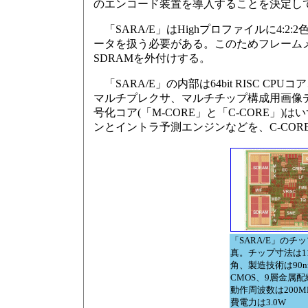
のエンコード装置を導入することを決定し
「SARA/E」はHighプロファイルに4:2
ータを扱う必要がある。このためフレームメモリとして
SDRAMを外付けする。
「SARA/E」の内部は64bit RISC
マルチプレクサ、マルチチップ構成用画像
号化コア(「M-CORE」と「C-CORE」)はい
ンとイントラ予測エンジンなどを、C-CO
「SARA/E」のチ
真。チップ寸法は11
角、製造技術は90n
CMOS、9層金属
動作周波数は200M
費電力は3.0W