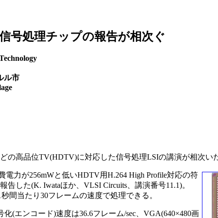
V信号処理チップの報告が相次ぐ
Technology
ルル市
age
などの高品位TV(HDTV)に対応した信号処理LSIの講演が相次い
6mWと低いHDTV用H.264 High Profile対応の符
. Iwataほか、VLSI Circuits、講演番号11.1)。
ム)を1秒間当たり30フレームの速度で処理できる。
ンコード)速度は36.6フレーム/sec、VGA(640×480画