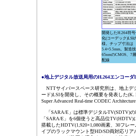
開発したH.264符
化(コーデック)LS
様。チップ寸法は
5.4×5.5mm。製造
65nmのCMOS、7
配線
●地上デジタル放送局用のH.264エンコーダL
NTTサイバースペース研究所は、地上デジタルのH
ード)LSIを開発し、その概要を発表した(K. Nit
Super Advanced Real-time CODEC Architectu
「SARA/E」は標準デジタルTV(SDTV)の
「SARA/E」を6個使うと高品位TV(HDT
搭載したHDTV(1,920×1,080画素、
イプのラックマウント型HD/SD両対応リア