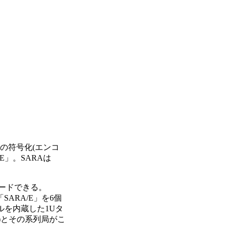
対応の符号化(エンコ
A/E」。SARAは
ンコードできる。
SARA/E」を6個
ールを内蔵した1Uタ
)とその系列局がこ