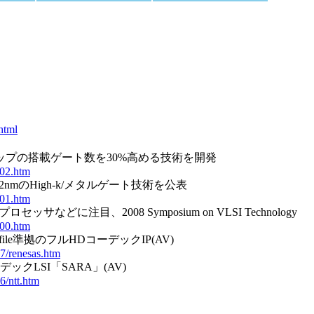
html
体チップの搭載ゲート数を30%高める技術を開発
i02.htm
32nmのHigh-k/メタルゲート技術を公表
i01.htm
などに注目、2008 Symposium on VLSI Technology
i00.htm
rofile準拠のフルHDコーデックIP(AV)
7/renesas.htm
デックLSI「SARA」(AV)
6/ntt.htm