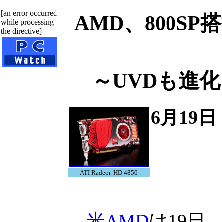
[an error occurred
AMD、800SP搭
while processing
the directive]
～UVDも進化
6月19日
ATI Radeon HD 4850
米AMD
は19日