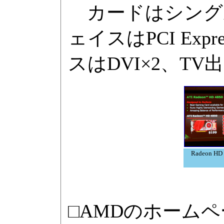
カードはシング
ェイスはPCI Ex
スはDVI×2、T
Radeon H
□AMDのホームペ