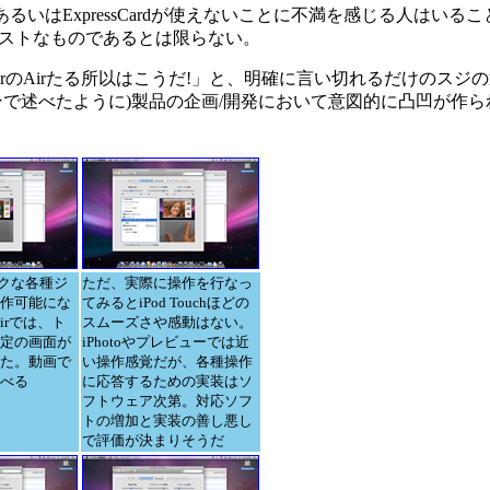
あるいはExpressCardが使えないことに不満を感じる人はいる
ストなものであるとは限らない。
irのAirたる所以はこうだ!」と、明確に言い切れるだけのスジ
で述べたように)製品の企画/開発において意図的に凸凹が作
ライクな各種ジ
ただ、実際に操作を行なっ
作可能にな
てみるとiPod Touchほどの
Airでは、ト
スムーズさや感動はない。
定の画面が
iPhotoやプレビューでは近
た。動画で
い操作感覚だが、各種操作
べる
に応答するための実装はソ
フトウェア次第。対応ソフ
トの増加と実装の善し悪し
で評価が決まりそうだ