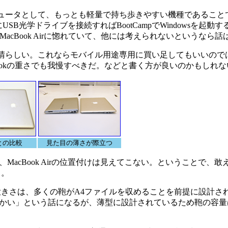
コンピュータとして、もっとも軽量で持ち歩きやすい機種であることであ
USB光学ドライブを接続すればBootCampでWindowsを起動
MacBook Airに惚れていて、他には考えられないというなら話
晴らしい。これならモバイル用途専用に買い足してもいいので
ookの重さでも我慢すべきだ。などと書く方が良いのかもしれな
kとの比較
見た目の薄さが際立つ
cBook Airの位置付けは見えてこない。ということで、敢
く。
きさは、多くの鞄がA4ファイルを収めることを前提に設計さ
かい」という話になるが、薄型に設計されているため鞄の容量