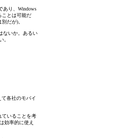
り、Windows
することは可能だ
は別だが)。
はないか。あるい
い。
えて各社のモバイ
れていることを考
は効率的に使え