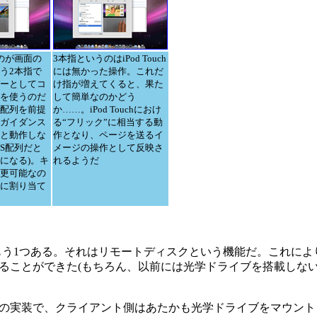
のが画面の
3本指というのはiPod Touch
う2本指で
には無かった操作。これだ
ーとしてコ
け指が増えてくると、果た
を使うのだ
して簡単なのかどう
配列を前提
か……。iPod Touchにおけ
ガイダンス
る“フリック”に相当する動
と動作しな
作となり、ページを送るイ
IS配列だと
メージの操作として反映さ
になる)。キ
れるようだ
更可能なの
に割り当て
もう1つある。それはリモートディスクという機能だ。これによりMac
とができた(もちろん、以前には光学ドライブを搭載しないPow
の実装で、クライアント側はあたかも光学ドライブをマウント