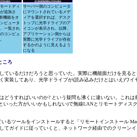
モートディ
サーバー側のコンピュータ
が追加さ
にマウントされているメデ
共有機能をオ
ィアを選択すれば、デスク
ンピュータ
トップに光学ドライブのア
、一覧され
イコンが表示され、以降、
のコンピュ
アプリケーション側からは
。
実際に光学ドライブが存在
するかのように見えるよう
になる
ところ
しているだけだろうと思っていた。実際に機能面だけを見ると
く実装してあり、光学ドライブが(読み込みだけとはいえ)ワイ
どうすればいいのか? という疑問も沸くに違いない。これは
ルといった方がいいかもしれない)で無線LANとリモートディス
ているツールをインストールすると「リモートインストール Mac 
してガイドに従っていくと、ネットワーク経由でのクリーンイ