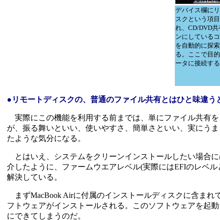
デバイス欄にリ
スクという項目
れ、CD/DVD
ンにしているコ
を自動的に探索
る。ここで目的
ータに接続する
●リモートディスクの、普通のファイル共有とはひと味違う
実際にこの機能を利用する前までは、単にファイル共有を
が、振る舞いといい、使いやすさ、簡単さといい、実にうま
たような気分になる。
とはいえ、システムをクリーンインストールしたい場合には
介したように、ファームウエアレベル(実際にはEFIのレベ
解決している。
まずMacBook Airに付属のインストールディスクに含まれ
フトウェアがインストールされる。このソフトウェアを起動
にできてしまうのだ。