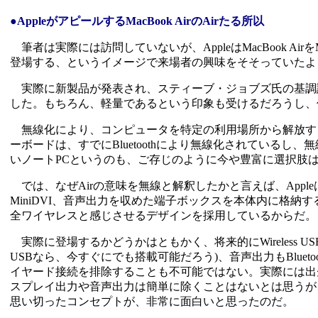
●AppleがアピールするMacBook AirのAirたる所以
筆者は実際には訪問していないが、AppleはMacBook Air
登場する、というイメージで来場者の興味をそそっていたよ
実際に新製品が発表され、スティーブ・ジョブズ氏の基調講演が
した。もちろん、軽量であるという印象も受けるだろうし、
無線化により、コンピュータを特定の利用場所から解放するとい
ーボードは、すでにBluetoothにより無線化されている
いノートPCというのも、ご存じのように今や豊富に選択肢
では、なぜAirの意味を無線と解釈したかと言えば、Appl
MiniDVI、音声出力を収めた端子ボックスを本体内に格
全ワイヤレスと感じさせるデザインを採用しているからだ。
実際に登場するかどうかはともかく、将来的にWireless USBやW
USBなら、今すぐにでも搭載可能だろう)、音声出力もBluetoo
イヤード接続を排除することも不可能ではない。実際には出
スプレイ出力や音声出力は簡単に除くことはないとは思うが
思い切ったコンセプトが、非常に面白いと思ったのだ。