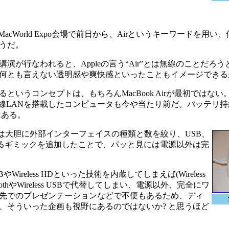
をMacWorld Expo会場で前日から、Airというキーワードを用
うだ。
行なわれると、Appleの言う“Air”とは無線のことだろ
何とも言えない透明感や爽快感といったこともイメージできる
うコンセプトは、もちろんMacBook Airが最初ではない
し、無線LANを搭載したコンピュータも今や当たり前だ。バッテリ
はある。
eは大胆に外部インターフェイスの種類と数を絞り、USB、
納するギミックを追加したことで、パッと見には電源以外は完
ireless HDといった技術を内蔵してしまえば(Wireless
thやWireless USBで代替してしまい、電源以外、完全にワ
先でのプレゼンテーションなどで不便もあるため、ディ
、そういった企画も視野にあるのではないか? と思うほど