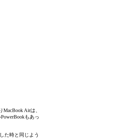
Book Airは、
erBookもあっ
した時と同じよう