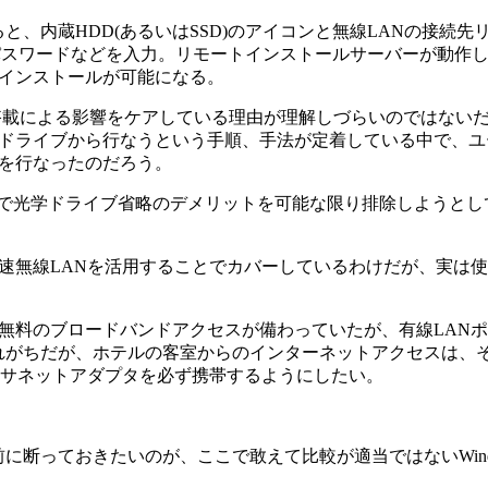
すると、内蔵HDD(あるいはSSD)のアイコンと無線LANの接続
パスワードなどを入力。リモートインストールサーバーが動作
インストールが可能になる。
載による影響をケアしている理由が理解しづらいのではない
ドライブから行なうという手順、手法が定着している中で、ユ
を行なったのだろう。
光学ドライブ省略のデメリットを可能な限り排除しようとしてい
無線LANを活用することでカバーしているわけだが、実は使
料のブロードバンドアクセスが備わっていたが、有線LANポ
かり忘れがちだが、ホテルの客室からのインターネットアクセスは、
ーサネットアダプタを必ず携帯するようにしたい。
の前に断っておきたいのが、ここで敢えて比較が適当ではないWind