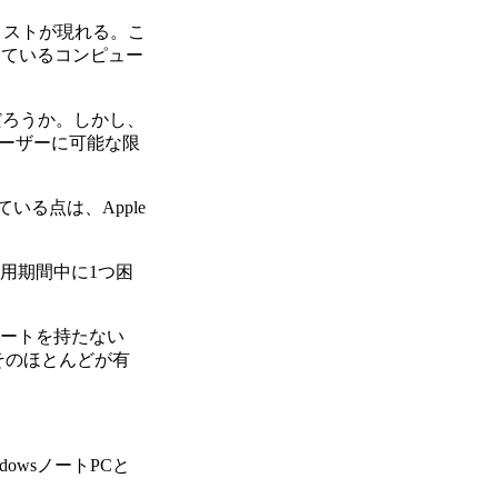
先リストが現れる。こ
しているコンピュー
だろうか。しかし、
ーザーに可能な限
る点は、Apple
用期間中に1つ困
ートを持たない
そのほとんどが有
owsノートPCと