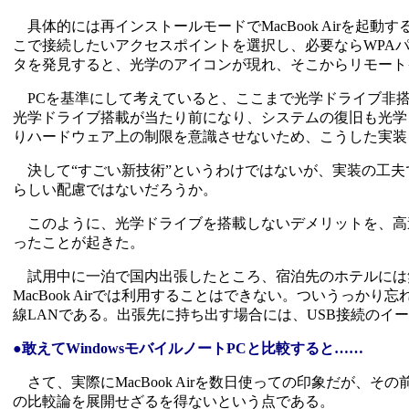
具体的には再インストールモードでMacBook Airを起動
こで接続したいアクセスポイントを選択し、必要ならWPA
タを発見すると、光学のアイコンが現れ、そこからリモート
PCを基準にして考えていると、ここまで光学ドライブ非搭
光学ドライブ搭載が当たり前になり、システムの復旧も光学
りハードウェア上の制限を意識させないため、こうした実装
決して“すごい新技術”というわけではないが、実装の工夫で
らしい配慮ではないだろうか。
このように、光学ドライブを搭載しないデメリットを、高速
ったことが起きた。
試用中に一泊で国内出張したところ、宿泊先のホテルには無
MacBook Airでは利用することはできない。ついうっ
線LANである。出張先に持ち出す場合には、USB接続のイ
●敢えてWindowsモバイルノートPCと比較すると……
さて、実際にMacBook Airを数日使っての印象だが、そ
の比較論を展開せざるを得ないという点である。