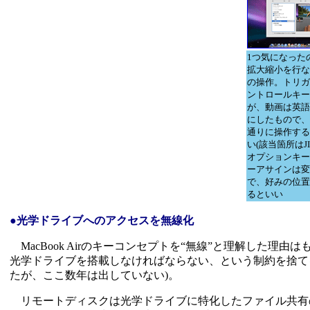
1つ気になった
拡大縮小を行な
の操作。トリガ
ントロールキー
が、動画は英語
にしたもので、
通りに操作する
い(該当箇所はJ
オプションキー
ーアサインは変
で、好みの位置
るといい
●光学ドライブへのアクセスを無線化
MacBook Airのキーコンセプトを“無線”と理解した理由は
光学ドライブを搭載しなければならない、という制約を捨てるこ
たが、ここ数年は出していない)。
リモートディスクは光学ドライブに特化したファイル共有