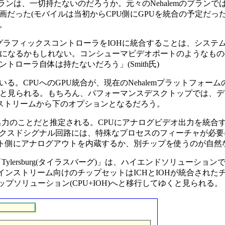
プランは、一切持たないのだろうか。元々のNehalemのプラン
った(モバイルは当初からCPU側にGPUを統合の予定だった)。
。
。グラフィックスコントローラをIOHに統合することは、システ
やや複雑になるかもしれない。コンシューマビデオポートのようなも
ローラ自体は持たないだろう」(Smith氏)
CPUへのGPU統合が、現在のNehalemプラットフォー
たと見られる。もちろん、パフォーマンスデスクトップでは、
インストリームから下のオプションとなるだろう。
出力のことだと推定される。CPUにアナログビデオ出力を統合
クスドシグナル回路には、特殊なプロセスのフィーチャが必要
プセット側にアナログアウトを内蔵するか、別チップを使うのが自
lersburg(タイラスバーグ)」は、ハイエンドソリューションで、IO
インストリーム向けのチップセットはICHとIOHが統合された
チップソリューション(CPU+IOH)へと移行してゆくと見られる。