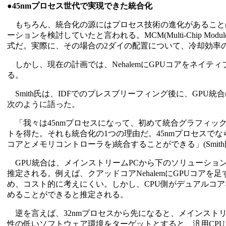
●45nmプロセス世代で実現できた統合化
もちろん、統合化の源にはプロセス技術の進化があることは言うま
ーションを検討していたと言われる。MCM(Multi-Chip M
式だ。実際に、その場合の2ダイの配置について、冷却効率
しかし、現在の計画では、NehalemにGPUコアをネイテ
る。
Smith氏は、IDFでのプレスブリーフィング後に、GPU
次のように語った。
「我々は45nmプロセスになって、初めて統合グラフィッ
トを得た。それも統合化の1つの理由だ。45nmプロセスでな
コアとメモリコントローラを)統合することができる」(Smith
GPU統合は、メインストリームPCから下のソリューションで
推定される。例えば、クアッドコアNehalemにGPUコアを
め、コスト的に考えにくい。しかし、CPU側がデュアルコア
めることができると推定される。
逆を言えば、32nmプロセスから先になると、メインストリ
性の低いソフトウェア環境をターゲットとすると、汎用CPU