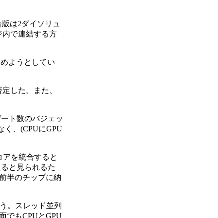
合版は2ダイソリュ
ケージ内で連結する方
とめようとしてい
否定した。また、
ゲート数のバジェッ
、(CPUにGPU
Uコアを統合すると
超えると見られるた
台前半のチップに納
まう。スレッド並列
でもCPUとGPU