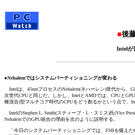
■
後藤
Inte
●Nehalemではシステムパーティショニングが変わる
Intelは、45nmプロセスのNehalem(ネハーレン)世代
次世代CPUと同じだ。しかし、IntelとAMDでは、CPUとGP
種混合)型マルチコア時代のCPUをどう創るかという点で、I
IntelのStephen L. Smith(スティーブ・L・スミス)氏(Vice President, Dir
NehalemでのGPU統合の理由を次のように説明する。
「今日のシステムパーティショニングでは、FSBを備えたC