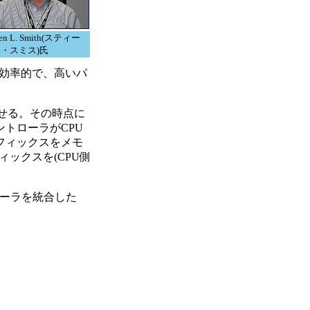
hen L. Smith(スティー
L・スミス)氏
に効率的で、高いパ
させる。その時点に
トローラがCPU
フィックスをメモ
ックスを(CPU側
ローラを統合した