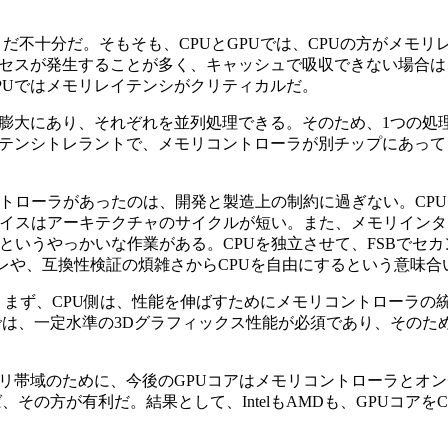
だ不十分だ。そもそも、CPUとGPUでは、CPUの方がメモリ
クセスが発生することが多く、キャッシュで吸収できない場合は
PUではメモリレイテンシがクリティカルだ。
膨大にあり、それぞれを並列処理できる。そのため、1つの処
イテンシトレラントで、メモリコントローラが別チップにあって
トローラがあったのは、開発と製造上の制約に過ぎない。CP
ェイスはアーキテクチャのサイクルが短い。また、メモリイン
というやっかいな作業がある。CPUを独立させて、FSBでセ
ズレや、互換性検証の煩雑さからCPUを自由にするという意味
するのか。まず、CPU側は、性能を伸ばすためにメモリコントローラ
では、一定水準の3Dグラフィックス性能が必須であり、そのた
、メモリ帯域のために、今後のGPUコアはメモリコントローラとオ
その方が有利だ。結果として、IntelもAMDも、GPUコアを