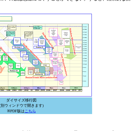
ダイサイズ移行図
(別ウィンドウで開きます)
※PDF版は
こちら