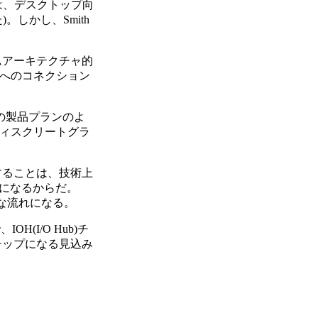
では、デスクトップ向
しかし、Smith
ムアーキテクチャ的
のへのコネクション
ムの製品プランのよ
ディスクリートグラ
することは、技術上
になるからだ。
然な流れになる。
H(I/O Hub)チ
チップになる見込み