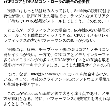
●GPUコアとDRAMコントローラの統合の必要性
実際にはもっと話は込み入っており、Smith氏の説明ではま
要性が強い。汎用CPU上の処理では、ランダムなメモリア
ード待ちでCPUの処理がストールしてしまう。そのため、C
ところが、グラフィックスの場合は、依存性のない処理が
ストールしても簡単にスイッチできる。CPUよりメモリレ
ラフィックスの方がパフォーマンスの低下が少ない。
実際には、従来、チップセット側にGPUコアとメモリコン
発サイクルが長い。一方で、GPUコアとメモリインターフ
多くのメモリベンダの多くのDRAMデバイスとの互換を取る
従来のIntelアーキテクチャには、こうした開発サイクルの
では、なぜ、IntelはNehalemでCPUにGPUを統合
いる。そして、今後のクライアントPCのソフトウェア環境
リ帯域を必要とする。
この点がWindows Vista前と後で大きく違う点であり
方が有利となる。特に、パフォーマンス/消費電力を考えれば、
ようとしている。