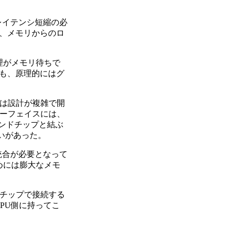
レイテンシ短縮の必
、メモリからのロ
理がメモリ待ちで
も、原理的にはグ
Uは設計が複雑で開
ターフェイスには、
カンドチップと結ぶ
合いがあった。
の統合が必要となって
めには膨大なメモ
ンチップで接続する
CPU側に持ってこ