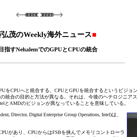
弘茂のWeekly海外ニュース
■
lが目指すNehalemでのGPUとCPUの統合
から、GPUをCPUへと統合する。CPUとGPUを統合するというビジ
Uの統合の目的と方法が異なる。それは、今後のヘテロジニアス(Heter
ntelとAMDのビジョンが異なっていることを意味している。
ector, Digital Enterprise Group Operations, Intel)は、
PUがあり、CPUからはFSBを挟んでメモリコントローラ