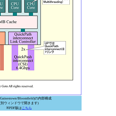
(Gainestown/Bloomfield)の内部構成
(別ウィンドウで開きます)
※PDF版は
こちら