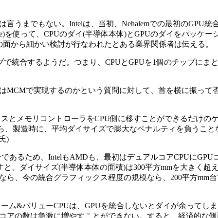
でもない。Intelは、当初、Nehalemでの最初のGPU統
odule)を使って、CPUのダイ(半導体本体)とGPUのダイをパッ
の面から細かい検討が行なわれたとある業界関係者は伝える。
ィブで統合するようだ。つまり、CPUとGPUを1個のチップにま
統合はMCMで実現するのかという質問に対して、首を横に振って
クスとメモリコントローラをCPU側に移すことができるだけの
ら、製造時に、平均ダイサイズで膨大なペナルティを負うことなく
氏)
あるため、IntelもAMDも、最初はデュアルコアCPUにGP
足すと、ダイサイズ(半導体本体の面積)は300平方mmを大きく
なら、今の統合グラフィックス程度の規模なら、200平方mm
ーム&バリューCPUは、GPUを統合しないとダイが余ってし
コアの数は急激に増やすことができない。すると、経済的な側面