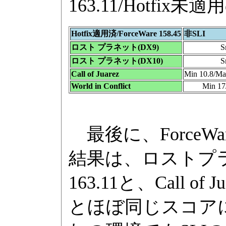
163.11/Hotf
Hotfix適用済/ForceWare 158.45
非SLI
ロスト プラネット(DX9)
S
ロスト プラネット(DX10)
S
Call of Juarez
Min 10.8/Ma
World in Conflict
Min 17
最後に、ForceWar
結果は、ロストプラネッ
163.11と、Call of J
とほぼ同じスコアになった