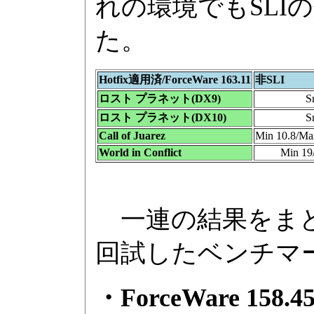
れの環境でもSLI
た。
Hotfix適用済/ForceWare 163.11
非SLI
ロスト プラネット(DX9)
S
ロスト プラネット(DX10)
S
Call of Juarez
Min 10.8/Ma
World in Conflict
Min 19
一連の結果をまとめる
回試したベンチマ
・ForceWare 1