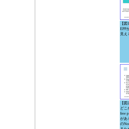
【図
EP
見え
【図
どこかM
fre
があ
のNo
るた