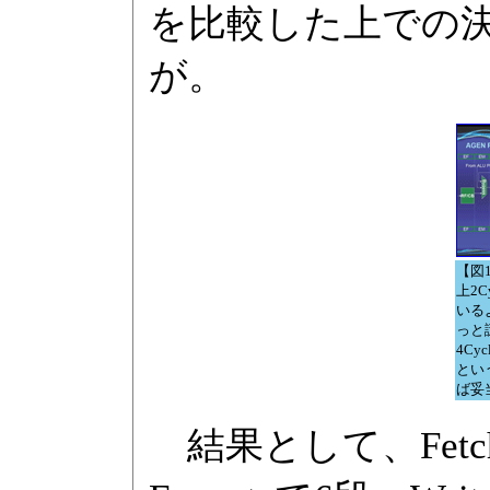
を比較した上での
が。
【図1
上2C
いる
っと謎
4Cyc
とい
ば妥
結果として、Fetchで