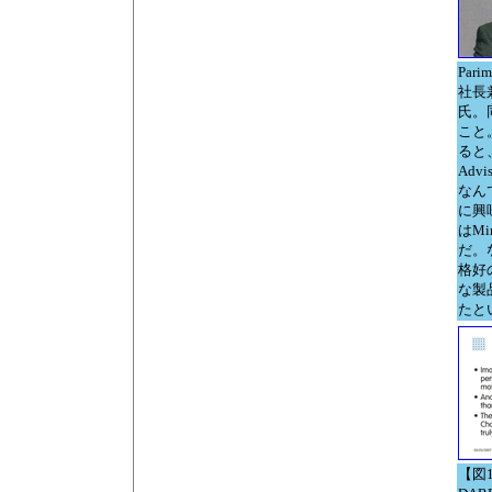
Par
社長兼
氏。
こと
ると、H
Advi
なん
に興
はMin
だ。
格好
な製
たと
【図