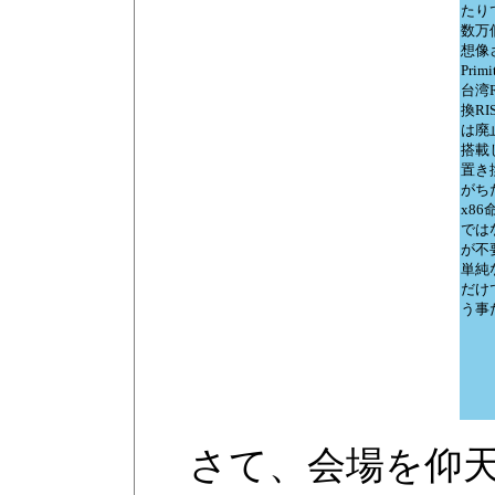
たり
数万個
想像さ
Pri
台湾R
換R
は廃
搭載
置き
がちだ
x8
では
が不
単純
だけ
う事
さて、会場を仰天