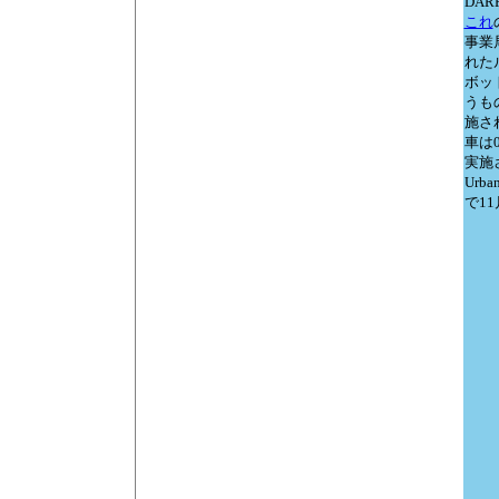
DARP
これ
事業
れた
ボッ
うも
施さ
車は0
実施
Urba
で1