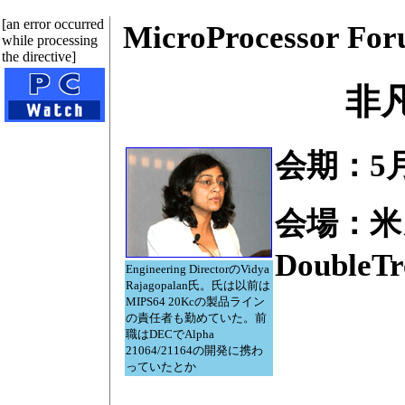
[an error occurred
MicroProcessor 
while processing
the directive]
非
会期：5月
会場：米
DoubleTr
Engineering DirectorのVidya
Rajagopalan氏。氏は以前は
MIPS64 20Kcの製品ライン
の責任者も勤めていた。前
職はDECでAlpha
21064/21164の開発に携わ
っていたとか