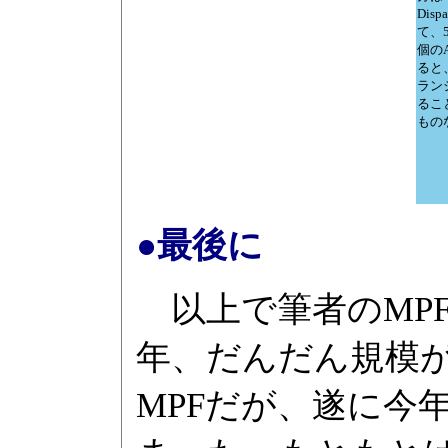
Dis
て、
個の
ると、
ラン
るこ
もの
●最後に
以上で筆者のMP
年、だんだん規模
MPFだが、遂に今