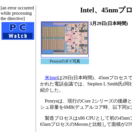
[an error occurred
Intel、45n
while processing
the directive]
3月29日(日本時間)
Penrynのダイ写真
米Intel
は29日(日本時間)、45nmプロセ
かれた電話会議では、Stephen L Smith氏(同社Vice Pr
紹介した。
Penrynは、現行のCore 2シリーズの後
シュ容量を6MB(デュアルコア時、以下同)
製造プロセスはx86 CPUとして初の45n
65nmプロセスのMeromと比較して面積