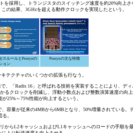
ゲートを採用し、トランジスタのスイッチング速度を約20%向上
。この結果、3GHzを超える動作クロックを実現したという。
セスルールとPenrynの
Penrynの主な特徴
ション
ロアーキテクチャのいくつかの拡張も行なう。
on」の拡張で、「Radix 16」と呼ばれる技術を実装することにより
かかるクロックを削減し、浮動小数点および整数演算速度の向
が25%～75%性能が向上するという。
e」の増強で、容量が従来の4MBから6MBとなり、50%増量されてい
図る。
s」で、メモリからL2キャッシュおよびL1キャッシュへのロードの手順
上により転送速度を向上させる。