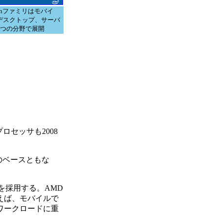
rynファミリはモバイ
デスクトップ、サーバ
3つの分野で展開
。
プロセッサも2008
のベースともな
を採用する。AMD
えば、モバイルで
ワークロードに重