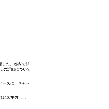
公開した。都内で開
ns)が同CPUの詳細について
ャをベースに、キャッ
は107平方mm。