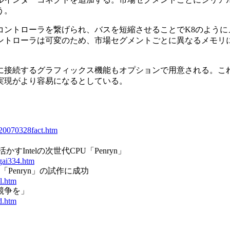
う。
ントローラを繋げられ、バスを短縮させることでK8のように
ントローラは可変のため、市場セグメントごとに異なるメモリ
接続するグラフィックス機能もオプションで用意される。こ
実現がより容易になるとしている。
/20070328fact.htm
Intelの次世代CPU「Penryn」
igai334.htm
U「Penryn」の試作に成功
el.htm
な競争を」
d.htm