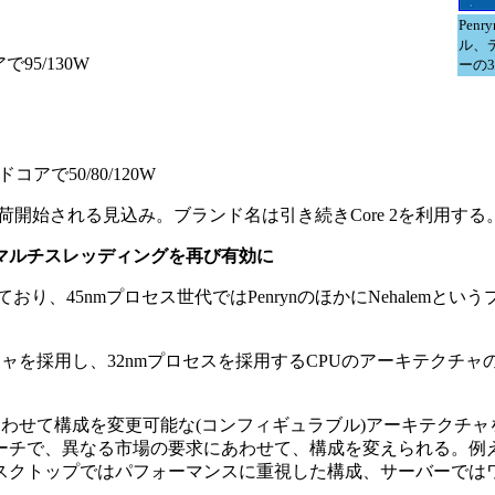
Pen
ル、
95/130W
ーの
コアで50/80/120W
ら出荷開始される見込み。ブランド名は引き続きCore 2を利用する
仮想マルチスレッディングを再び有効に
り、45nmプロセス世代ではPenrynのほかにNehalemという
チャを採用し、32nmプロセスを採用するCPUのアーキテクチャ
あわせて構成を変更可能な(コンフィギュラブル)アーキテクチャ
ーチで、異なる市場の要求にあわせて、構成を変えられる。例
スクトップではパフォーマンスに重視した構成、サーバーでは