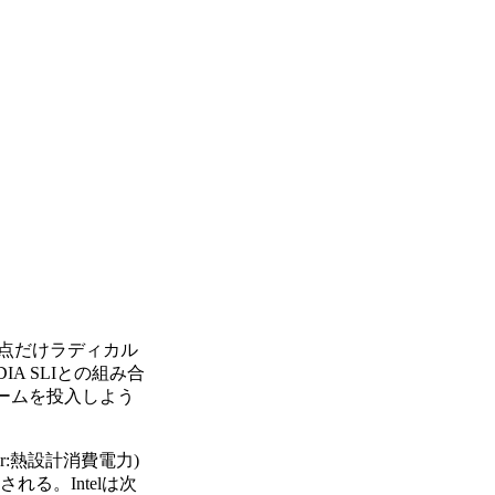
し、1点だけラディカル
IA SLIとの組み合
ォームを投入しよう
r:熱設計消費電力)
る。Intelは次