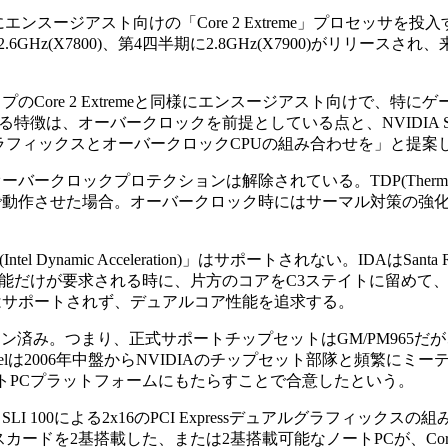
にエンスージアスト向けの「Core 2 Extreme」プロセッサを投入す
.6GHz(X7800)、第4四半期に2.8GHz(X7900)がリリースされ、来
ップのCore 2 Extremeと同様にエンスージアスト向けで、特に
PUと異なる特徴は、オーバークロックを前提としている点と、NVIDIA
ラフィックスとオーバークロックCPUの組み合わせを」と提案
バークロックプロテクションは解除されている。TDP(Thermal Des
数で動作させた場合。オーバークロック時にはサーマル対策の強
ynamic Acceleration)」はサポートされない。IDAはSanta Ros
能だけが要求される時に、片方のコアをC3ステイトに留めて
モードはサポートされず、デュアルコア性能を追求する。
デーション済み。つまり、正式サポートチップセットはGM/PM965だが
る。Intelは2006年中盤からNVIDIAのチップセット部隊と頻繁に
ノートPCプラットフォームにもたらすことで合意したという。
e SLI 100による2x16のPCI Expressデュアルグラフィックス
を2基搭載した、または2基搭載可能なノートPCが、Core 2 