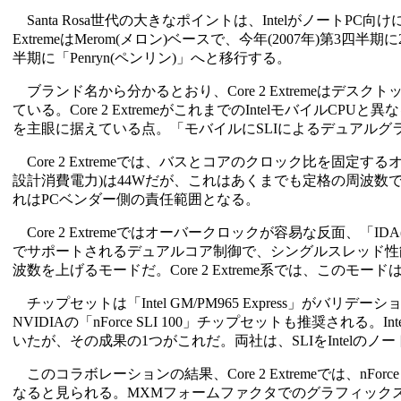
Santa Rosa世代の大きなポイントは、IntelがノートPC向け
ExtremeはMerom(メロン)ベースで、今年(2007年)第3四半期に2
半期に「Penryn(ペンリン)」へと移行する。
ブランド名から分かるとおり、Core 2 Extremeはデスクト
ている。Core 2 ExtremeがこれまでのIntelモバイルC
を主眼に据えている点。「モバイルにSLIによるデュアルグ
Core 2 Extremeでは、バスとコアのクロック比を固定するオー
設計消費電力)は44Wだが、これはあくまでも定格の周波
れはPCベンダー側の責任範囲となる。
Core 2 Extremeではオーバークロックが容易な反面、「IDA(Intel D
でサポートされるデュアルコア制御で、シングルスレッド性
波数を上げるモードだ。Core 2 Extreme系では、この
チップセットは「Intel GM/PM965 Express」がバリ
NVIDIAの「nForce SLI 100」チップセットも推奨され
いたが、その成果の1つがこれだ。両社は、SLIをIntelの
このコラボレーションの結果、Core 2 Extremeでは、nForc
なると見られる。MXMフォームファクタでのグラフィックスカード