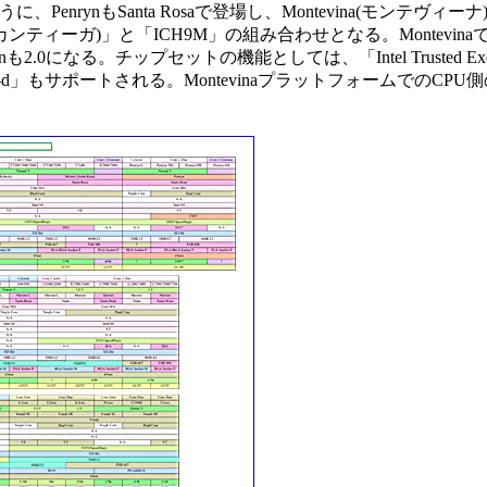
ように、PenrynもSanta Rosaで登場し、Montevina(モンテヴィー
a(カンティーガ)」と「ICH9M」の組み合わせとなる。Montevina
0になる。チップセットの機能としては、「Intel Trusted Execu
hnology」の「VT-d」もサポートされる。MontevinaプラットフォームでのC