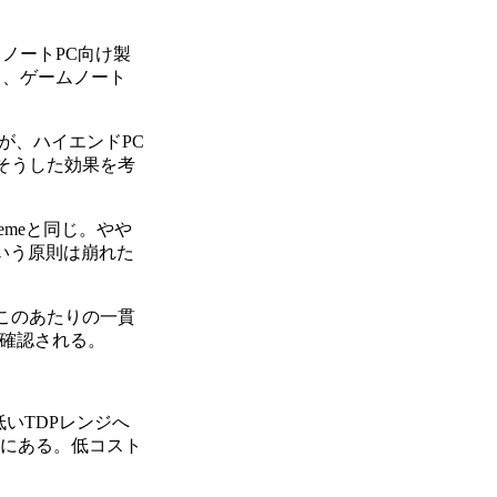
、ノートPC向け製
も、ゲームノート
が、ハイエンドPC
。そうした効果を考
tremeと同じ。やや
いう原則は崩れた
このあたりの一貫
が再確認される。
低いTDPレンジへ
向にある。低コスト