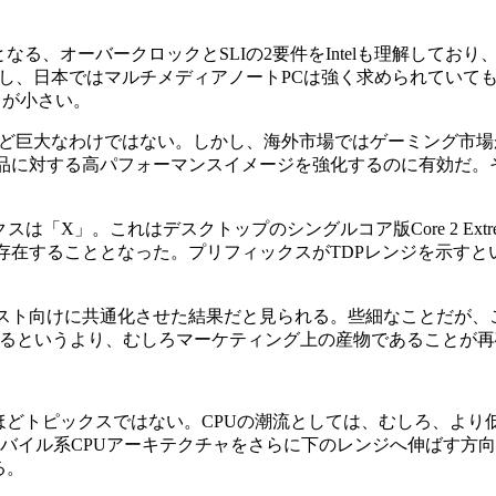
カギとなる、オーバークロックとSLIの2要件をIntelも理解しており
し、日本ではマルチメディアノートPCは強く求められていて
トが小さい。
巨大なわけではない。しかし、海外市場ではゲーミング市場
l製品に対する高パフォーマンスイメージを強化するのに有効だ
プリフィックスは「X」。これはデスクトップのシングルコア版Core 2 Ex
存在することとなった。プリフィックスがTDPレンジを示すと
スト向けに共通化させた結果だと見られる。些細なことだが、
に設定されているというより、むしろマーケティング上の産物であること
るとそれほどトピックスではない。CPUの潮流としては、むしろ、より
、モバイル系CPUアーキテクチャをさらに下のレンジへ伸ばす方
る。