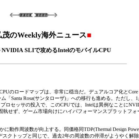
茂のWeekly海外ニュース
■
eme＋NVIDIA SLIで攻めるIntelのモバイルCPU
バイルCPUのロードマップは、非常に穏当だ。デュアルコア化とCore
ラットフォーム「Santa Rosa(サンタローザ)」への移行も進める。ただ
」プロセッサの投入で、このCPUでは、Intelは異例なことにNVID
ムに固執せず、ゲーム市場向けにハイパフォーマンスプラットフ
波数が向上する。同価格同TDP(Thermal Design Powe
デスクトップと同じで、過去2年の周波数の停滞がようやく解除され