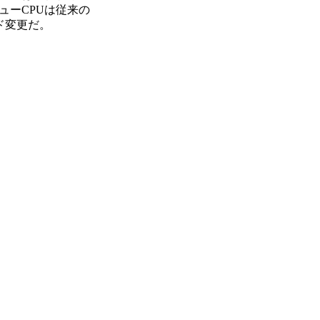
ーCPUは従来の
ンド変更だ。