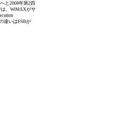
ナ)へと2008年第2四
では、WiMAXがサ
tion
PU側の違いはFSBが