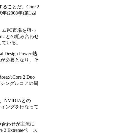
ることだ。Core 2
年(2008年)第1四
ゲームPC市場を狙っ
 SLIとの組み合わせ
している。
ign Power:熱
化が必要となり、そ
aのCore 2 Duo
、シングルコアの周
、NVIDIAとの
ミーティングを行なって
の組み合わせが主流に
Extremeベース