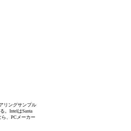
ジニアリングサンプル
telはSanta
なら、PCメーカー