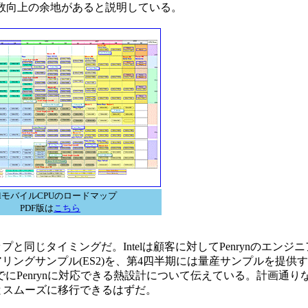
周波数向上の余地があると説明している。
telモバイルCPUのロードマップ
PDF版は
こちら
ップと同じタイミングだ。Intelは顧客に対してPenrynのエン
ングサンプル(ES2)を、第4四半期には量産サンプルを提供する。In
でにPenrynに対応できる熱設計について伝えている。計画通り
rynへとスムーズに移行できるはずだ。