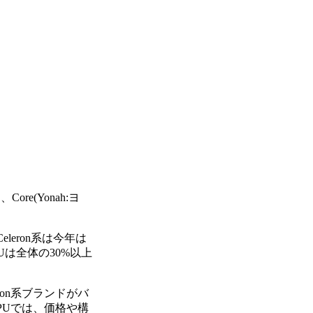
e(Yonah:ヨ
eron系は今年は
Uは全体の30%以上
on系ブランドがバ
CPUでは、価格や構