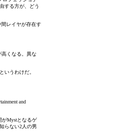
を経由する方が、どう
中間レイヤが存在す
植性が高くなる。異な
るというわけだ。
inment and
がMystとなるゲ
知らない2人の男