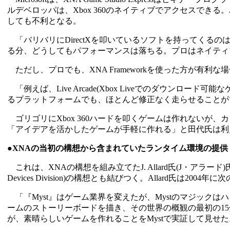
ルデベロッパは、Xbox 360のネイティブでアクセスできる。
しても不利となる。
「バリバリにDirectXを叩いているソフトを持ってくる
る分、どうしてもパフォーマンスは落ちる。プロはネイティ
ただし、プロでも、XNA Frameworkを使った方が有利な
「例えば、Live Arcade(Xbox Liveでのダウンロード可
るプラットフォームでも、ほとんど修正なく走らせることが
ゴリゴリにXbox 360ハードを叩くゲームは作れないが、カジ
「アイデアを活かしたゲームが手軽に作れる」と田代氏は利
●XNAの当初の構想から含まれていたランタイム環境の提供
これは、XNAの構想を組み立てたJ. Allard氏(J・アラード)氏(Microsoft, Corp
Devices Division)の構想とも結びつく。Allard氏は200
「『Myst』はゲーム業界を変えたが、Mystのマジックは
ームのストーリーボードを描き、その世界の概観の最初の1
が、素晴らしいゲームを作れることをMystで実証して見せた