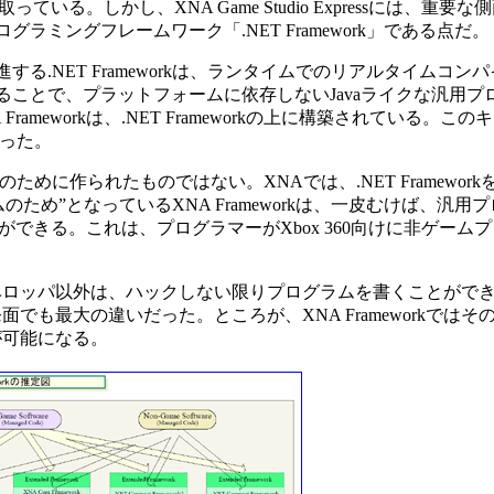
形を取っている。しかし、XNA Game Studio Expressには、重
の共通のプログラミングフレームワーク「.NET Framework」である点だ。
進する.NET Frameworkは、ランタイムでのリアルタイムコ
土台とすることで、プラットフォームに依存しないJavaライクな汎用
XNA Frameworkは、.NET Frameworkの上に構築されている
になった。
のために作られたものではない。XNAでは、.NET Framewor
ラムのため”となっているXNA Frameworkは、一皮むけば、汎
できる。これは、プログラマーがXbox 360向けに非ゲーム
ベロッパ以外は、ハックしない限りプログラムを書くことがで
も最大の違いだった。ところが、XNA Frameworkではそ
が可能になる。