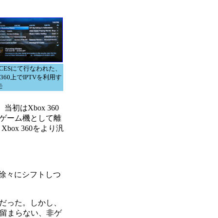
7 CESにて行なわれた、
x 360上でIPTVを利用す
モ
初はXbox 360
ずゲーム機として離
ox 360をより汎
、徐々にシフトしつ
だった。しかし、
けに留まらない、非ゲ