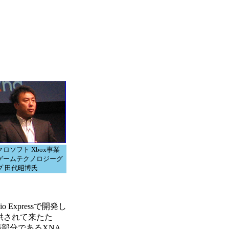
ロソフト Xbox事業
ゲームテクノロジーグ
プ 田代昭博氏
 Expressで開発し
が提供されて来たた
と拡張部分であるXNA