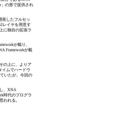
cher」の形で提供され
けに開発したフルセッ
rkの2レイヤを用意す
にその上に独自の拡張ラ
ameworkが載り、
Frameworkが載
い、その上に、よりア
ランタイムでハードウ
供していたが、今回の
かし、XNA
ork時代のプログラ
と思われる。