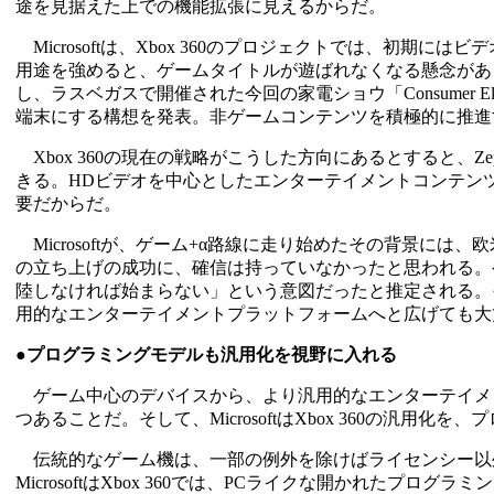
途を見据えた上での機能拡張に見えるからだ。
Microsoftは、Xbox 360のプロジェクトでは、初期
用途を強めると、ゲームタイトルが遊ばれなくなる懸念があ
し、ラスベガスで開催された今回の家電ショウ「Consumer Electronic
端末にする構想を発表。非ゲームコンテンツを積極的に推進
Xbox 360の現在の戦略がこうした方向にあるとすると、Zep
きる。HDビデオを中心としたエンターテイメントコンテン
要だからだ。
Microsoftが、ゲーム+α路線に走り始めたその背景には、欧米での
の立ち上げの成功に、確信は持っていなかったと思われる。ゲ
陸しなければ始まらない」という意図だったと推定される。それが、
用的なエンターテイメントプラットフォームへと広げても大
●プログラミングモデルも汎用化を視野に入れる
ゲーム中心のデバイスから、より汎用的なエンターテイメントセンタ
つあることだ。そして、MicrosoftはXbox 360の汎用
伝統的なゲーム機は、一部の例外を除けばライセンシー以
MicrosoftはXbox 360では、PCライクな開かれた