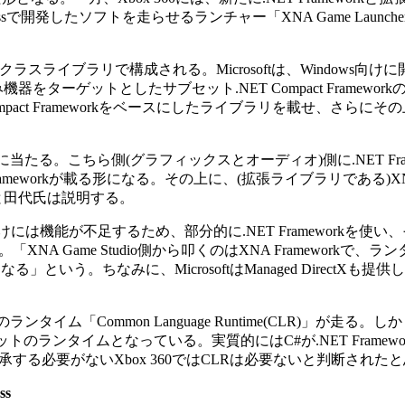
Expressで開発したソフトを走らせるランチャー「XNA Game Laun
クラスライブラリで構成される。Microsoftは、Windows向
込み機器をターゲットとしたサブセット.NET Compact Framewo
ET Compact Frameworkをベースにしたライブラリを載せ、さら
ameworkに当たる。こちら側(グラフィックスとオーディオ)側に.NET Fr
rameworkが載る形になる。その上に、(拡張ライブラリである)XNA 
いる」と田代氏は説明する。
ーム向けには機能が不足するため、部分的に.NET Frameworkを使
XNA Game Studio側から叩くのはXNA Frameworkで、
う。ちなみに、MicrosoftはManaged DirectXも提
ンタイム「Common Language Runtime(CLR)」が走る。し
ットのランタイムとなっている。実質的にはC#が.NET Framew
る必要がないXbox 360ではCLRは必要ないと判断された
ss