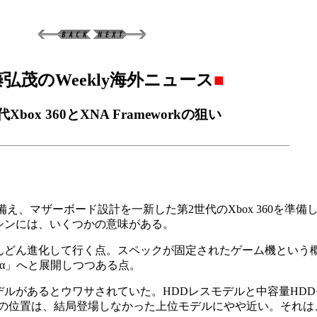
弘茂のWeekly海外ニュース
■
Xbox 360とXNA Frameworkの狙い
を備え、マザーボード設計を一新した第2世代のXbox 360を準備
のマシンには、いくつかの意味がある。
んどん進化して行く点。スペックが固定されたゲーム機という
α」へと展開しつつある点。
類のモデルがあるとウワサされていた。HDDレスモデルと中容量HD
yrの位置は、結局登場しなかった上位モデルにやや近い。それ