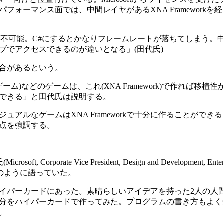
パフォーマンス面では、中間レイヤがあるXNA Framework
のは不可能。C#にするとかなりフレームレートが落ちてしまう。
ブでアクセスできるのが違いとなる」(田代氏)
場合があるという。
能なゲーム)などのゲームは、これ(XNA Framework)で作れば移
できる」と田代氏は説明する。
ュアルなゲームはXNA Frameworkで十分に作ることができ
点を強調する。
orate Vice President, Design and Development, Enterta
4年に次のように語っていた。
ハイパーカードにあった。素晴らしいアイデアを持った2人の人間
5分をハイパーカードで作ってみた。プログラムの書き方もよく
。