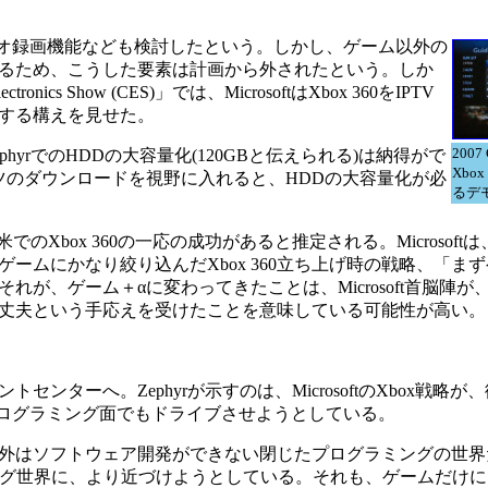
にはビデオ録画機能なども検討したという。しかし、ゲーム以外の
るため、こうした要素は計画から外されたという。しか
s Show (CES)」では、MicrosoftはXbox 360をIPTV
する構えを見せた。
200
hyrでのHDDの大容量化(120GBと伝えられる)は納得がで
Xbo
ツのダウンロードを視野に入れると、HDDの大容量化が必
るデ
Xbox 360の一応の成功があると推定される。Microsoftは、当
ームにかなり絞り込んだXbox 360立ち上げ時の戦略、「ま
ゲーム＋αに変わってきたことは、Microsoft首脳陣が、Xb
丈夫という手応えを受けたことを意味している可能性が高い。
ーへ。Zephyrが示すのは、MicrosoftのXbox戦略が
化を、プログラミング面でもドライブさせようとしている。
外はソフトウェア開発ができない閉じたプログラミングの世界
プログラミング世界に、より近づけようとしている。それも、ゲームだ