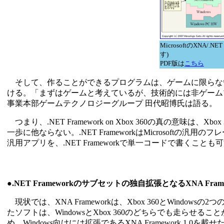
MicrosoftのXNA/
す)
PDF版は
こちら
そして、作ることができるプログラムは、ゲームに限らない。
ける。「まずはゲームと考えているが、技術的には非ゲームプ
事業本部ゲームテクノロジーグループ 田代昭博氏は語る。
つまり、.NET Framework on Xbox 360の真の意味
一歩に他ならない。.NET FrameworkはMicrosoftの汎用の
汎用アプリを、.NET Frameworkで単一コードで書くこと
●.NET Frameworkのサブセットの独自拡張となるXNA Frame
現状では、XNA Frameworkは、Xbox 360とWindowsの
たソフトは、WindowsとXbox 360のどちらでも走らせること
め、Windows向けには拡張であるXNA Framework 1.0を載