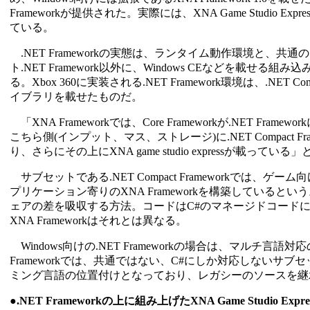
Frameworkが提供された。実際には、XNA Game Studio 
ている。
.NET Frameworkの実態は、ランタイム動作環境と、共通の
ト.NET Framework以外に、Windows CEなどを載せる組み
る。Xbox 360に実装される.NET Framework環境は、.N
イブラリを載せたものだ。
「XNA Frameworkでは、Core Frameworkが.NET Fr
こちら側(インプット、マス、ストレージ)に.NET Compact F
り、さらにその上にXNA game studio expressが載って
サブセットである.NET Compact Frameworkでは、ゲ
プリケーション寄りのXNA Frameworkを構築しているという。「
ェアの差を吸収する方法。コードはC#のマネージドコードになる」とい
XNA Frameworkはそれとは異なる。
Windows向けの.NET Frameworkの場合は、マルチ言語対応のラ
Frameworkでは、共通ではない、C#にしか対応しないサブセ
ミング言語の位置付けとなっており、レガシーのソースを継承す
●.NET Frameworkの上に組み上げたXNA Game Studio Expre