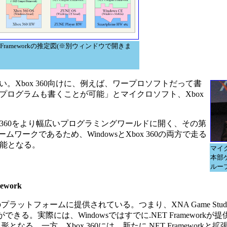
.NET Frameworkの推定図(※別ウィンドウで開きま
Xbox 360向けに、例えば、ワープロソフトだって書
ログラムも書くことが可能」とマイクロソフト、Xbox
は、Xbox 360をより幅広いプログラミングワールドに開く、その第
フレームワークであるため、WindowsとXbox 360の両方で走る
も可能となる。
マイク
本部
ルー
work
2つのプラットフォームに提供されている。つまり、XNA Game Studio
ができる。実際には、Windowsではすでに.NET Framework
せた形となる。一方、Xbox 360には、新たに.NET Framework