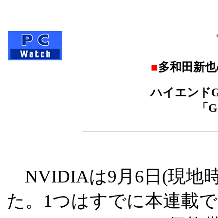
■
多和田新也
ハイエンド
「Ge
NVIDIAは9月6日(現地
た。1つはすでに本連載でも取