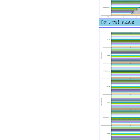
【グラフ9】F.E.A.R.