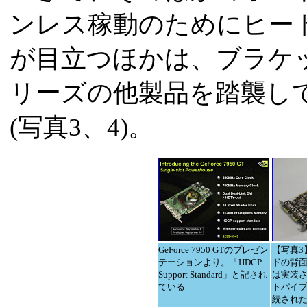
ンレス稼動のためにヒー
が目立つほかは、ブラケット部
リーズの他製品を踏襲し
(写真3、4)。
GeForce 7950 GTのプレゼン
【写真3
テーションより。「HDCP
ドの背
Support Standard」と記され
は実装
ている
トパイ
続され