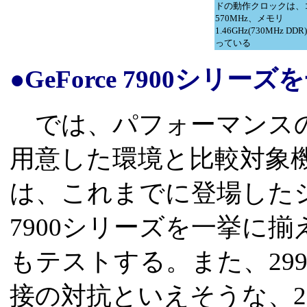
ドの動作クロックは、
570MHz、メモリ
1.46GHz(730MHz DD
っている
●GeForce 7900シリ
では、パフォーマンスの
用意した環境と比較対象
は、これまでに登場したシン
7900シリーズを一挙に揃
もテストする。また、299ドルの
接の対抗といえそうな、279ド