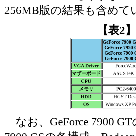
256MB版の結果も含めて
【表2
GeForce 7900 
GeForce 7950
GeForce 7900
GeForce 7900
VGA Driver
ForceWare
マザーボード
ASUSTeK M
CPU
メモリ
PC2-640
HDD
HGST Des
OS
Windows XP Pro
なお、GeForce 7900 