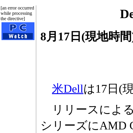
[an error occurred
D
while processing
the directive]
8月17日(現地時
米Dell
は17日
リリースによると
シリーズにAMD 