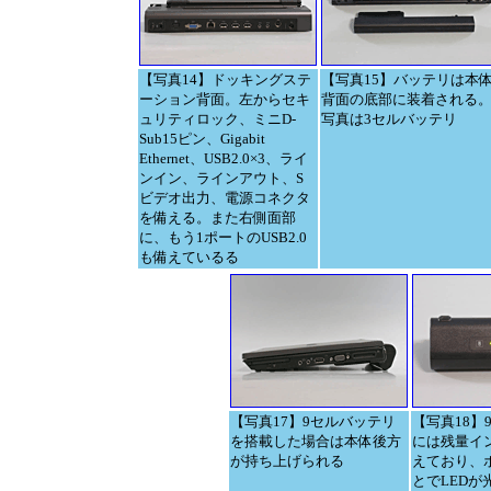
【写真14】ドッキングステ
【写真15】バッテリは本
ーション背面。左からセキ
背面の底部に装着される
ュリティロック、ミニD-
写真は3セルバッテリ
Sub15ピン、Gigabit
Ethernet、USB2.0×3、ライ
ンイン、ラインアウト、S
ビデオ出力、電源コネクタ
を備える。また右側面部
に、もう1ポートのUSB2.0
も備えているる
【写真17】9セルバッテリ
【写真18】
を搭載した場合は本体後方
には残量イ
が持ち上げられる
えており、
とでLEDが