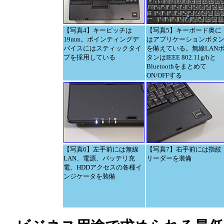
【写真4】キーピッチは
【写真5】キーボード奥に
19mm。ポインティングデ
はアプリケーションボタ
バイスにはスティックタイ
を備えている。無線LAN
プを採用している
タンはIEEE 802.11g/bと
Bluetoothをまとめて
ON/OFFする
【写真6】左手前には無線
【写真7】右手前には指紋
LAN、電源、バッテリ充
リーダーを装備
電、HDDアクセスの各種イ
ンジケータを装備