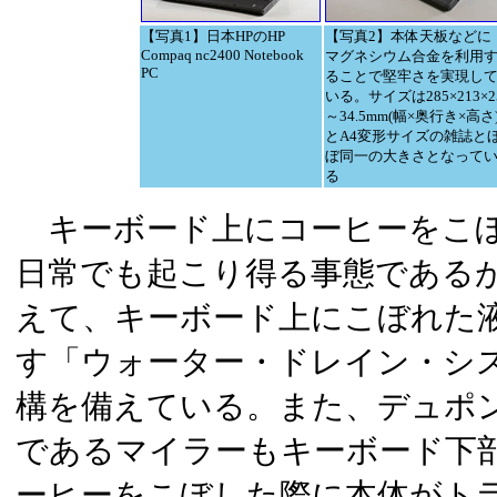
【写真1】日本HPのHP
【写真2】本体天板などに
Compaq nc2400 Notebook
マグネシウム合金を利用
PC
ることで堅牢さを実現し
いる。サイズは285×213×2
～34.5mm(幅×奥行き×高さ
とA4変形サイズの雑誌と
ぼ同一の大きさとなって
る
キーボード上にコーヒーをこ
日常でも起こり得る事態である
えて、キーボード上にこぼれた
す「ウォーター・ドレイン・シ
構を備えている。また、デュポ
であるマイラーもキーボード下
ーヒーをこぼした際に本体がト