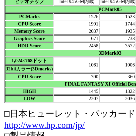
ビデオチップ
Intel 945GM内蔵
Intel 945GM内蔵
PCMark05
PCMarks
1526
1523
CPU Score
1991
1744
Memory Score
2037
1935
Graphics Score
671
738
HDD Score
2458
3572
3DMark03
1,024×768ドット
1061
1006
32bitカラー(3Dmarks)
CPU Score
390
360
FINAL FANTASY XI Official Ben
HIGH
1445
1322
LOW
2207
2036
□日本ヒューレット・パッカー
http://www.hp.com/jp/
□製品情報