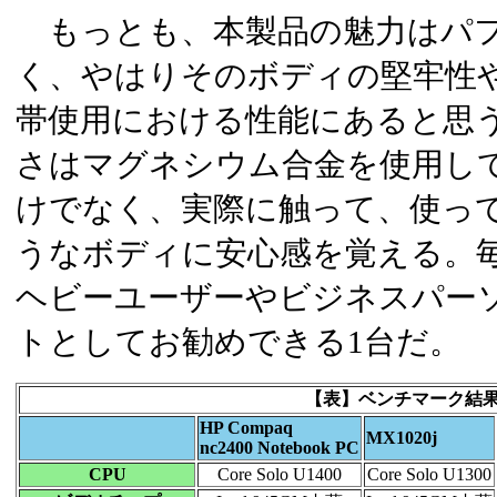
もっとも、本製品の魅力はパフ
く、やはりそのボディの堅牢性
帯使用における性能にあると思
さはマグネシウム合金を使用し
けでなく、実際に触って、使っ
うなボディに安心感を覚える。
ヘビーユーザーやビジネスパー
トとしてお勧めできる1台だ。
【表】ベンチマーク結
HP Compaq
MX1020j
nc2400 Notebook PC
CPU
Core Solo U1400
Core Solo U1300