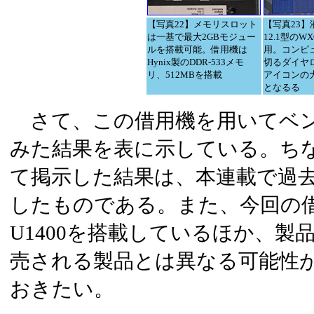
【写真22】メモリスロット
【写真23】
は一基で最大2GBモジュー
12.1型のW
ルを搭載可能。借用機は
用。コンピ
Hynix製のDDR-533メモ
切るダイヤ
リ、512MBを搭載
アイコンの大
となるる
さて、この借用機を用いてベン
みた結果を表に示している。ち
て掲示した結果は、本連載で過
したものである。また、今回の借用機
U1400を搭載しているほか、製
売される製品とは異なる可能性
おきたい。