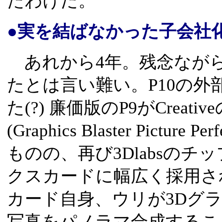
たわけだ。
●実を結ばなかった子会社
あれから4年。残念なが
たとは言い難い。P10の
た(?) 廉価版のP9がCrea
(Graphics Blaster Pict
ものの、再び3Dlabsの
クスカードに幅広く採用さ
カード自身、ウリが3Dグ
写真をパノラマ合成すること(Pic