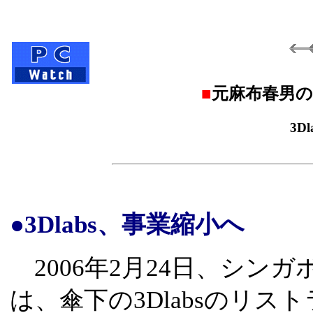
■
元麻布春男の
3D
●3Dlabs、事業縮小へ
2006年2月24日、シンガポールの
は、傘下の3Dlabsのリス