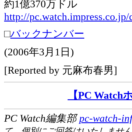
約1億370万ドル
http://pc.watch.impress.co.jp
□
バックナンバー
(
2006年3月1日
)
[Reported by
元麻布春男
]
【PC Watc
PC Watch編集部
pc-watch-in
て、個別にご回答はいたしませ