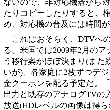
ないので、非対応機器から
たりコピーしたりすると、権
め、対応機の普及には時間
これはおそらく、DTVへ
る。米国では2009年2月の
う移行案がほぼ決まり(また
いが)、各家庭に2枚ずつデジ
金クーポンを配る予定だ。「
出力と既存のアナログTVの
放送(HDレベルの画像は得