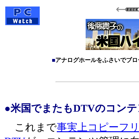
■
アナログホールをふさいでブロ
●米国でまたもDTVのコン
これまで
事実上コピーフ