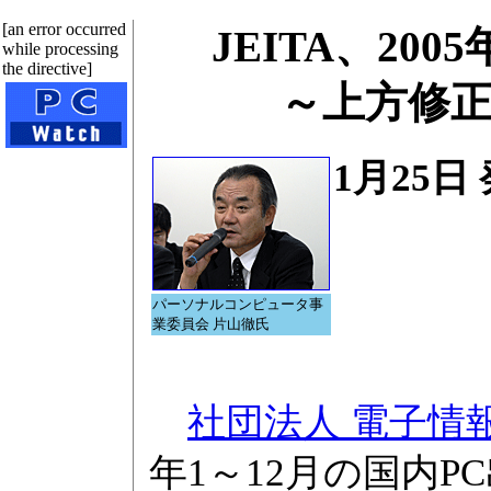
[an error occurred
JEITA、20
while processing
the directive]
～上方修
1月25日
パーソナルコンピュータ事
業委員会 片山徹氏
社団法人 電子情
年1～12月の国内