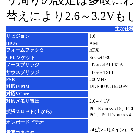
替えにより2.6～3.2Vも
主な仕
リビジョン
1.0
BIOS
AMI
フォームファクタ
ATX
CPUソケット
Socket 939
ノースブリッジ
nForce4 SLI X16
サウスブリッジ
nForce4 SLI
FSB
200MHz
対応DIMM
DDR400/333/266×
対応VCore
対応メモリ電圧
2.6～4.1V
PCI Express x16、PCI
拡張スロット(上から)
PCI、PCI Express x
オンボードビデオ
---
24ピン×1(メイン)、8
電源コネクタ