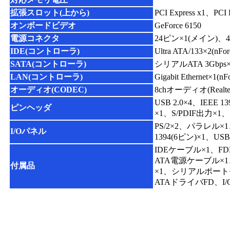
拡張スロット(上から)
PCI Express x1、PCI
オンボードビデオ
GeForce 6150
電源コネクタ
24ピン×1(メイン)、4
IDE(コントローラ)
Ultra ATA/133×2(nF
SATA(コントローラ)
シリアルATA 3Gbps×4
LAN(コントローラ)
Gigabit Ethernet×1(n
オーディオ(CODEC)
8chオーディオ(Realte
USB 2.0×4、IE
ピンヘッダ
×1、S/PDIF出力×
PS/2×2、パラレル×1、
I/Oパネル
1394(6ピン)×1、US
IDEケーブル×1、
ATA電源ケーブル×
付属品
×1、シリアルポート
ATAドライバFD、