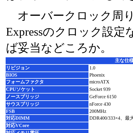
オーバークロック周りは
Expressのクロック
ば妥当などころか。
主な仕
リビジョン
1.0
BIOS
Phoenix
フォームファクタ
microATX
CPUソケット
Socket 939
ノースブリッジ
GeForce 6150
サウスブリッジ
nForce 430
FSB
200MHz
対応DIMM
DDR400/333×4、最
対応VCore
対応メモリ電圧