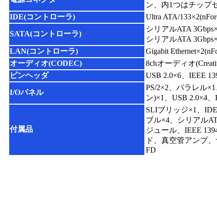
ン、内1つはチップセ
IDE(コントローラ)
Ultra ATA/133×2(nF
シリアルATA 3Gbps×4(
SATA(コントローラ)
シリアルATA 3Gbps×
LAN(コントローラ)
Gigabit Ethernet×2(n
オーディオ(CODEC)
8chオーディオ(Creativ
ピンヘッダ
USB 2.0×6、IE
PS/2×2、パラレル×1
I/Oパネル
ン)×1、USB 2.0×4
SLIブリッジ×1、I
ブル×4、シリアルAT
付属品
ジュール、IEEE 1
ド、真空管アンプ、
FD