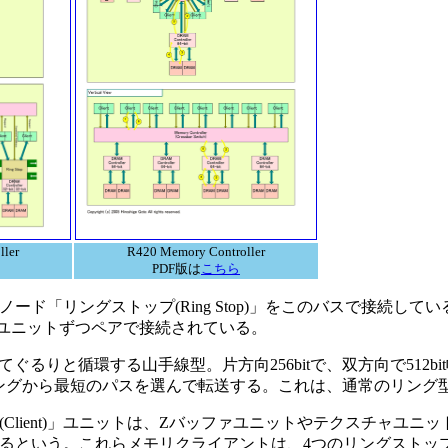
ller
R420 Memory Controller
PDF版は
こちら
個のノード「リングストップ(Ring Stop)」をこのバスで接続し
、2ユニットずつペアで接続されている。
りと循環する山手線型。片方向256bitで、双方向で512bi
ングから最短のパスを選んで転送する。これは、通常のリング
lient)」ユニットは、Zバッファユニットやテクスチャユニ
なるという。これらメモリクライアントは、4つのリングストッ