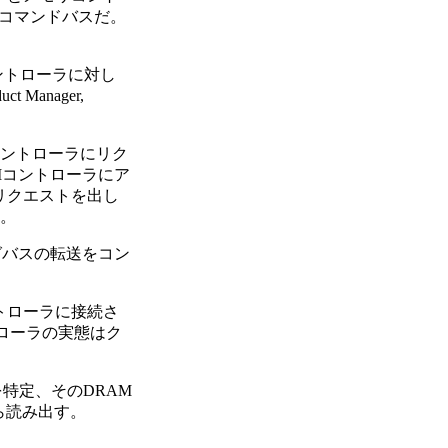
コマンドバスだ。
ントローラに対し
Manager,
コントローラにリク
Mコントローラにア
)リクエストを出し
る。
グバスの転送をコン
ントローラに接続さ
トローラの実態はク
特定、そのDRAM
から読み出す。
。