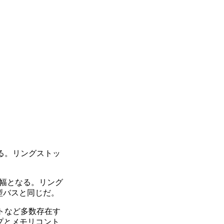
ている。リングストッ
t幅となる。リング
型バスと同じだ。
ットなど多数存在す
プとメモリコント