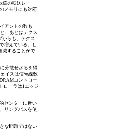
.x倍の転送レー
速のメモリにも対応
イアントの数も
ると、あとはテクス
プからも、テクス
で増えている。し
軽減することがで
上に分散せざるを得
フェイスは信号線数
DRAMコントロー
ントローラは1エッジ
的センターに近い
、リングバスを使
きな問題ではない