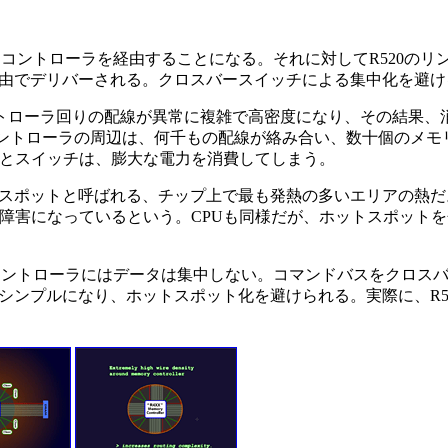
コントローラを経由することになる。それに対してR520のリ
由でデリバーされる。クロスバースイッチによる集中化を避け
トローラ回りの配線が異常に複雑で高密度になり、その結果、
リコントローラの周辺は、何千もの配線が絡み合い、数十個のメ
線とスイッチは、膨大な電力を消費してしまう。
ポットと呼ばれる、チップ上で最も発熱の多いエリアの熱だ。
の障害になっているという。CPUも同様だが、ホットスポット
コントローラにはデータは集中しない。コマンドバスをクロス
ンプルになり、ホットスポット化を避けられる。実際に、R520