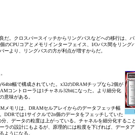
良だ。クロスバースイッチからリングバスなどへの移行は、バ
9個のCPUコアとメモリインターフェイス、I/Oバス間をリング
バーより、リングバスの方が利点が増すからだ。
た。
が64bit幅で構成されていた。x32のDRAMチップなら2個が
AMコントローラは1チャネル32bitになった。より細分化
の意味がある。
Mメモリは、DRAMセルアレイからのデータフェッチ幅
DDRでは1サイクルで2n個のデータをフェッチしていた
その分、データの粒度は上がっている。チャネルを細分化するこ
ローラの設計にもよるが、原理的には粒度を下げれば、データ
るようになる。