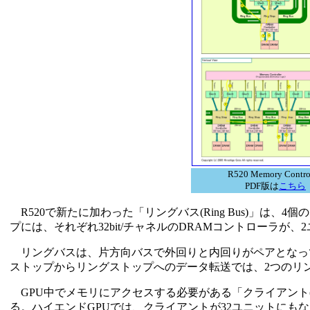
R520 Memory Contro
PDF版は
こちら
R520で新たに加わった「リングバス(Ring Bus)」は、4
プには、それぞれ32bit/チャネルのDRAMコントローラが
リングバスは、片方向バスで外回りと内回りがペアとなってぐる
ストップからリングストップへのデータ転送では、2つのリ
GPU中でメモリにアクセスする必要がある「クライアント(C
る。ハイエンドGPUでは、クライアントが32ユニットにも