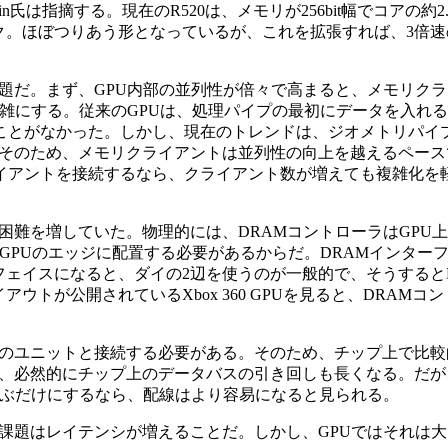
氏は指摘する。現在のR520は、メモリが256bit幅でコアの約2
ロック。ほぼつりあう形となっているが、これを拡張すれば、3倍
だ。まず、GPU内部の並列性が倍々で高まると、メモリクラ
複雑にする。従来のGPUは、処理パイプの最初にデータを入れ
ことがなかった。しかし、現在のトレンドは、ジオメトリパイ
そのため、メモリクライアントは並列性の向上を越えるペース
ライアントを接続するなら、クライアント数が増えても複雑化を
難を増していた。物理的には、DRAMコントローラはGPU
GPUのエッジに配置する必要があるからだ。DRAMインター
ーフェイスになると、ダイの2辺を使うのが一般的で、そうすると
トが公開されているXbox 360 GPUを見ると、DRAMコ
のユニットと接続する必要がある。そのため、チップ上で比較
、必然的にチップ上のデータバスの引き回しも長くなる。だが
結ぶだけにするなら、配線はより容易になると見られる。
題はレイテンシが増えることだ。しかし、GPUではそれは大