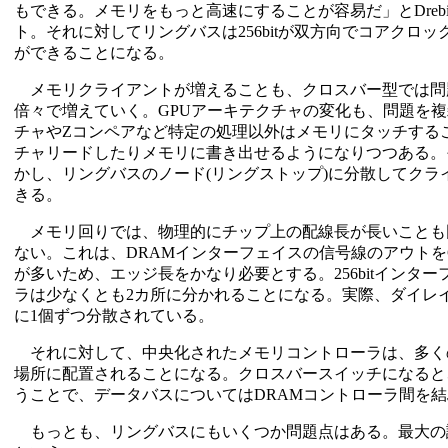
もできる。メモリをもっと高速にすることが容易だ」とDrebin
ト。それに対してリングバスは256bitが双方向でコアク
ができることになる。
メモリクライアントが増えることも、クロスバー型では問題
倍々で増えていく。GPUアーキテクチャの変化も、問題を
チャやZコンペアなど特定の処理以外はメモリにタッチする
チャリードしたりメモリに書き出せるようになりつつある。
かし、リングバスのノード(リングストップ)に分散してク
きる。
メモリ回りでは、物理的にチップ上の配線長が長いことも困
ない。これは、DRAMインターフェイスの信号線のアウトを
が多いため、エッジ長をかなり必要とする。256bitインタ
ラは少なくとも2カ所に分かれることになる。実際、ダイレイアウ
に1個ずつ分散されている。
それに対して、中央化されたメモリコントローラは、多く
場所に配置されることになる。クロスバースイッチになると
うことで、データバスについてはDRAMコントローラ間を
もっとも、リングバスにもいくつか問題点はある。最大の課