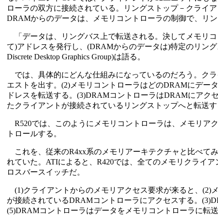
ローラの双方に接続されている。リングストップ－クライア
DRAMからのデータは、メモリコントローラの制御で、リ
「データは、リングバス上で転送される。決してメモリコン
て)アドレスを発行し、(DRAMからのデータは)特定のリングストップへ転送
Discrete Desktop Graphics Group)は語る。
では、具体的にどんな仕組みになっているのだろう。クライ
エストを出す。(2)メモリコントローラはどのDRAMにデ
ドレスを転送する。(3)DRAMコントローラはDRAMにアク
たクライアントが接続されているリングストップへと転送する
R520では、このようにメモリコントローラは、メモリア
トロールする。
これを、従来のR4xx系のメモリアーキテクチャと比べてみよう
れていた。ATIによると、R420では、全てのメモリクラ
ロスバースイッチだ。
(1)クライアントからのメモリアクセス要求が来ると、(2)
が接続されているDRAMコントローラにアクセスする。(3)D
(5)DRAMコントローラはデータをメモリコントローラに転