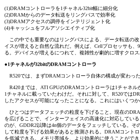
(1)DRAMコントローラを1チャネル32bit幅に細分化
(2)DRAMからのデータ転送をリングバスで効率化
(3)DRAMアクセスの調停をインテリジェント化
(4)キャッシュをフルアソシエイティブ化
この中でも重要なのはリングバスによる、データ転送の改
イスが増えると自然な流れだ。例えば、Cellプロセッサも、
る。デバイスが増えるにつれて、複雑性が劇的に増すクロス
●1チャネルが32bitのDRAMコントローラ
R520では、まずDRAMコントローラ自体の構成が変わっ
R420までは、ATI GPUのDRAMコントローラは1チャネル
1チャネルに載っていたわけだ。それに対して、R520ではDR
したアクセスが可能になったことになる。これにはいくつか
ひとつはデータフェッチの粒度を下げること。現在のDRA
を広げることで、インターフェイスの高速化に対応している。
のが、GDDR2以降は4n個のデータをフェッチしている。
して粒度を下げる効果があると推測される。DRAMコント
を低減できる。メモリ帯域を、より効果的に使うことができ