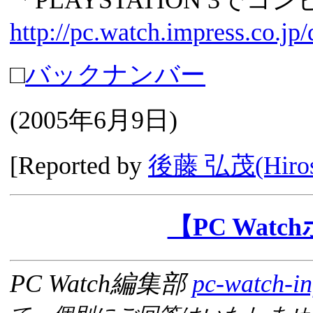
「PLAYSTATION 3
http://pc.watch.impress.co.j
□
バックナンバー
(
2005年6月9日
)
[Reported by
後藤 弘茂(Hirosh
【PC Wat
PC Watch編集部
pc-watch-in